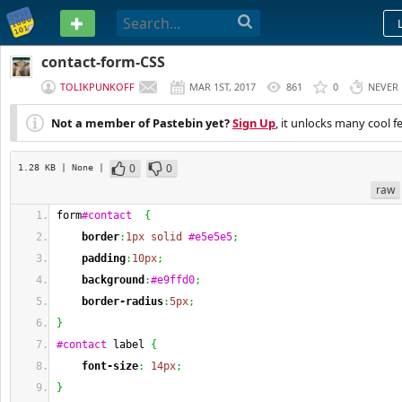
PASTEBIN
contact-form-CSS
TOLIKPUNKOFF
MAR 1ST, 2017
861
0
NEVER
Not a member of Pastebin yet?
Sign Up
, it unlocks many cool f
0
0
1.28 KB
| None
|
raw
form
#contact
{
border
:
1px
solid
#e5e5e5
;
padding
:
10px
;
background
:
#e9ffd0
;
border-radius
:
5px
;
}
#contact
 label 
{
font-size
:
14px
;
}