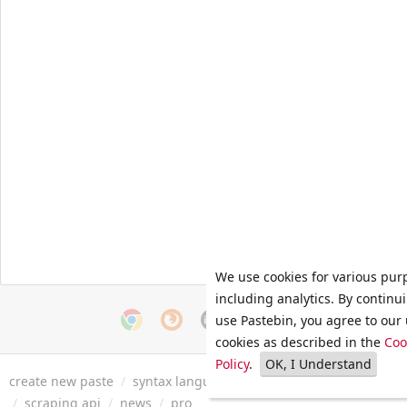
We use cookies for various pur
including analytics. By continu
use Pastebin, you agree to our 
cookies as described in the
Coo
Policy
.
OK, I Understand
create new paste
/
syntax languages
/
archive
/
faq
/
tools
/
/
scraping api
/
news
/
pro