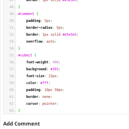
border
:
1px
solid
#e5e5e5
;
}
#comment
{
padding
:
5px
;
border-radius
:
5px
;
border
:
1px
solid
#e5e5e5
;
overflow
:
auto
;
}
#submit
{
font-weight
:
400
;
background
:
#393
;
font-size
:
15px
;
color
:
#fff
;
padding
:
10px
50px
;
border
:
none
;
cursor
:
pointer
;
}
Add Comment