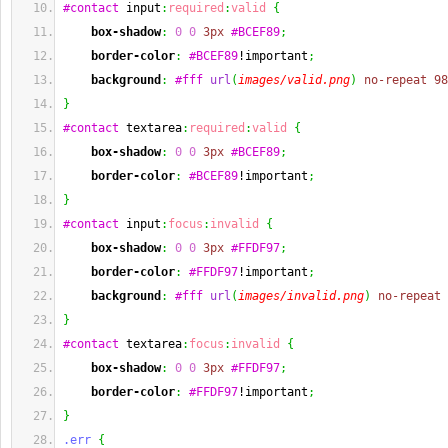
#contact
 input
:
required
:
valid
{
box-shadow
:
0
0
3px
#BCEF89
;
border-color
:
#BCEF89
!important
;
background
:
#fff
url
(
images/valid.png
)
no-repeat
98
}
#contact
 textarea
:
required
:
valid
{
box-shadow
:
0
0
3px
#BCEF89
;
border-color
:
#BCEF89
!important
;
}
#contact
 input
:
focus
:
invalid
{
box-shadow
:
0
0
3px
#FFDF97
;
border-color
:
#FFDF97
!important
;
background
:
#fff
url
(
images/invalid.png
)
no-repeat
}
#contact
 textarea
:
focus
:
invalid
{
box-shadow
:
0
0
3px
#FFDF97
;
border-color
:
#FFDF97
!important
;
}
.err
{