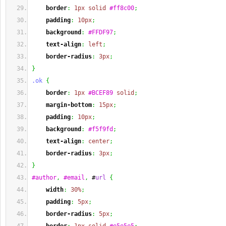
border
:
1px
solid
#ff8c00
;
padding
:
10px
;
background
:
#FFDF97
;
text-align
:
left
;
border-radius
:
3px
;
}
.ok
{
border
:
1px
#BCEF89
solid
;
margin-bottom
:
15px
;
padding
:
10px
;
background
:
#f5f9fd
;
text-align
:
center
;
border-radius
:
3px
;
}
#author
,
#email
,
 #
url
{
width
:
30%
;
padding
:
5px
;
border-radius
:
5px
;