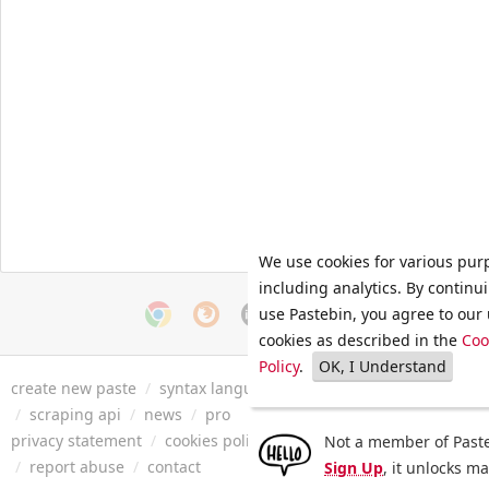
We use cookies for various pur
including analytics. By continu
use Pastebin, you agree to our 
cookies as described in the
Coo
Policy
.
OK, I Understand
create new paste
/
syntax languages
/
archive
/
faq
/
tools
/
/
scraping api
/
news
/
pro
privacy statement
/
cookies policy
/
terms of service
/
security 
Not a member of Paste
/
report abuse
/
contact
Sign Up
, it unlocks m