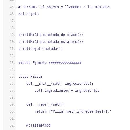
# borremos el objeto y llamemos a los métodos
del objeto
print(MiClase.metodo_de_clase())
print(MiClase.metodo_estatico())
print(objeto.metodo())
###### Ejemplo ################
class Pizza:
    def __init__(self, ingredientes):
        self.ingredientes = ingredientes
    def __repr__(self):
        return f"Pizza({self.ingredientes!r})"
    @classmethod