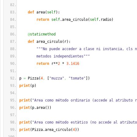
def
 area
(
self
)
:
return
self
.
area_circulo
(
self
.
radio
)
@
staticmethod
def
 area_circulo
(
r
)
:
"""No puede acceder a clase ni instancia, cls n
        metodos independientes"""
return
 r**
2
 * 
3.1416
p 
=
 Pizza
(
4
,
[
"muzza"
,
"tomate"
]
)
print
(
p
)
print
(
"Area como método ordinario (accede al atributo r
print
(
p.
area
(
)
)
print
(
"Area como método estàtico (no accede al atributo
print
(
Pizza.
area_circulo
(
4
)
)