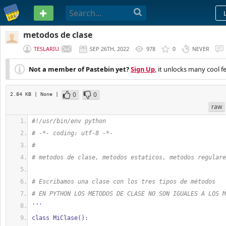
PASTEBIN
metodos de clase
TESLARIU
SEP 26TH, 2022
978
0
NEVER
Not a member of Pastebin yet?
Sign Up
, it unlocks many cool f
0
0
2.84 KB
| None
|
raw
#!/usr/bin/env python
# -*- coding: utf-8 -*-
#
# metodos de clase, metodos estaticos, metodos regulare
# Escribamos una clase con los tres tipos de métodos
# EN PYTHON LOS METODOS DE CLASE NO SON IGUALES A LOS M
'''
class MiClase():