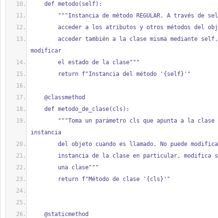
    def metodo(self):
        """Instancia de método REGULAR. A través de se
        acceder a los atributos y otros métodos del ob
        acceder también a la clase misma mediante self.__class__ y 
modificar
        el estado de la clase"""
        return f"Instancia del método '{self}'"
    @classmethod
    def metodo_de_clase(cls):
        """Toma un parámetro cls que apunta a la clase y no a la 
instancia
        del objeto cuando es llamado. No puede modific
        instancia de la clase en particular, modifica 
        una clase"""
        return f"Método de clase '{cls}'"
    @staticmethod