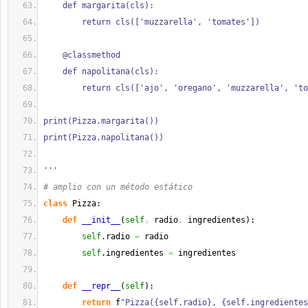
    def margarita(cls):
        return cls(['muzzarella', 'tomates'])
    @classmethod
    def napolitana(cls):
        return cls(['ajo', 'oregano', 'muzzarella', 't
print(Pizza.margarita())
print(Pizza.napolitana())
'''
# amplio con un método estático
class
 Pizza:
def
__init__
(
self
,
 radio
,
 ingredientes
)
:
self
.
radio
=
 radio
self
.
ingredientes
=
 ingredientes
def
__repr__
(
self
)
:
return
 f
"Pizza({self.radio}, {self.ingredientes