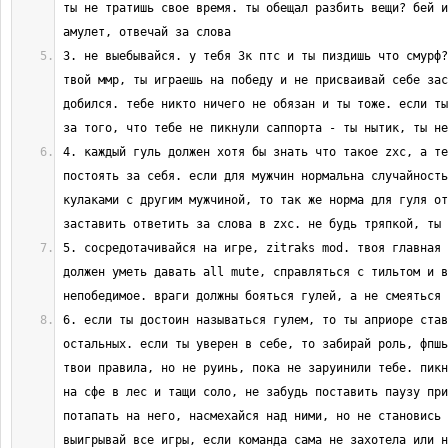
ты не тратишь свое время. ты обещал разбить вещи? бей и
3. не выебывайся. у тебя 3к птс и ты пиздишь что смурф?
твой ммр, ты играешь на победу и не присваивай себе зас
добился. тебе никто ничего не обязан и ты тоже. если ты
4. каждый гуль должен хотя бы знать что такое zxc, а те
постоять за себя. если для мужчин нормальна случайность
кулаками с другим мужчиной, то так же норма для гуля от
5. сосредотачивайся на игре, zitraks mod. твоя главная 
должен уметь давать all mute, справляться с тильтом и в
6. если ты достоин называться гулем, то ты априоре став
остальных. если ты уверен в себе, то забирай роль, фпшь
твои правила, но не руинь, пока не заруинили тебе. пикн
на сфе в лес и тащи соло, не забудь поставить паузу при
потапать на него, насмехайся над ними, но не становись 
выигрывай все игры, если команда сама не захотела или н