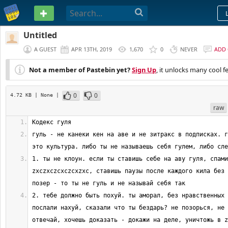
PASTEBIN
Untitled
A GUEST
APR 13TH, 2019
1,670
0
NEVER
ADD
Not a member of Pastebin yet?
Sign Up
, it unlocks many cool f
0
0
4.72 KB
| None
|
raw
гуль - не канеки кен на аве и не зитракс в подписках. г
1. ты не клоун. если ты ставишь себе на аву гуля, спами
zxczxczcxczcxzxc, ставишь паузы после каждого кила без 
2. тебе должно быть похуй. ты аморал, без нравственных 
послали нахуй, сказали что ты бездарь? не позорься, не 
отвечай, хочешь доказать - докажи на деле, уничтожь в z