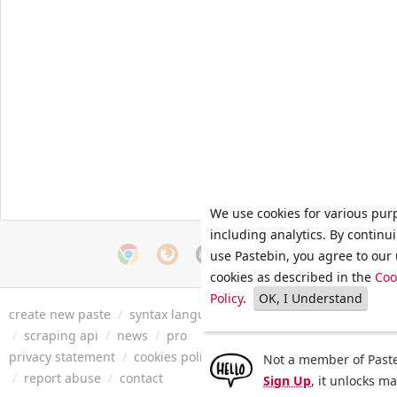
We use cookies for various pur
including analytics. By continu
use Pastebin, you agree to our 
cookies as described in the
Coo
Policy
.
OK, I Understand
create new paste
/
syntax languages
/
archive
/
faq
/
tools
/
/
scraping api
/
news
/
pro
privacy statement
/
cookies policy
/
terms of service
/
security 
Not a member of Paste
/
report abuse
/
contact
Sign Up
, it unlocks m