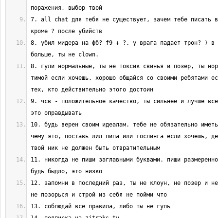
7. all chat для тебя не существует, зачем тебе писать в
8. убил мидера на фб? f9 + ?. у врага падает трон? ) в 
8. гули нормальные, ты не токсик свинья и позер, ты нор
тимой если хочешь, хорошо общайся со своими ребятами ес
9. чсв - положительное качество, ты сильнее и лучше все
10. будь верен своим идеалам. тебе не обязательно иметь
чему это, поставь лил пипа или гослинга если хочешь, де
11. никогда не пиши заглавными буквами. пиши размеренно
12. запомни в последний раз, ты не клоун, не позер и не