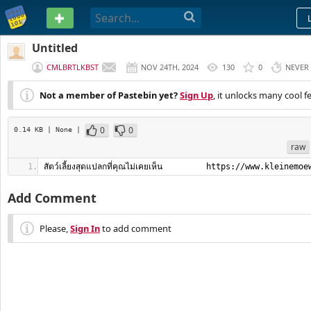
PASTEBIN
Untitled
CMLBRTLKBST
NOV 24TH, 2024
130
0
NEVER
Not a member of Pastebin yet?
Sign Up
, it unlocks many cool f
0
0
0.14 KB
| None
|
raw
สัตว์เลี้ยงสุดแปลกที่คุณไม่เคยเห็น         https://www.kleinemo
Add Comment
Please,
Sign In
to add comment