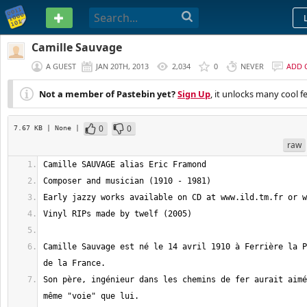
PASTEBIN
Camille Sauvage
A GUEST
JAN 20TH, 2013
2,034
0
NEVER
ADD 
Not a member of Pastebin yet?
Sign Up
, it unlocks many cool f
0
0
7.67 KB
| None
|
raw
Camille Sauvage est né le 14 avril 1910 à Ferrière la P
Son père, ingénieur dans les chemins de fer aurait aimé