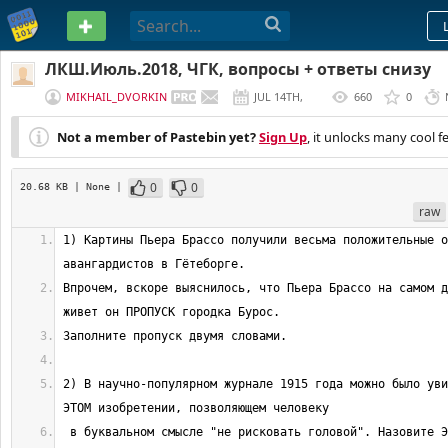
PASTEBIN
ЛКШ.Июль.2018, ЧГК, вопросы + ответы снизу
MIKHAIL_DVORKIN
JUL 14TH,
660
0
2018
Not a member of Pastebin yet?
Sign Up
, it unlocks many cool f
0
0
20.68 KB
| None
|
raw
1) Картины Пьера Брассо получили весьма положительные о
Впрочем, вскоре выяснилось, что Пьера Брассо на самом д
2) В научно-популярном журнале 1915 года можно было уви
 в буквальном смысле "не рисковать головой". Назовите ЭТО изобретение 