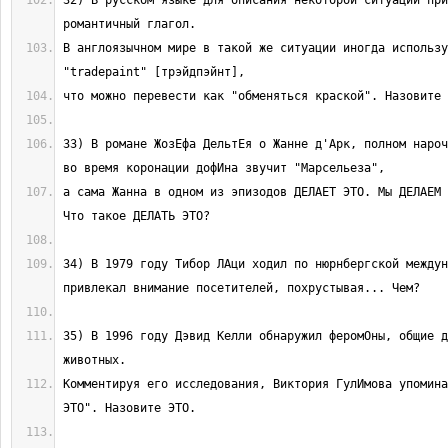
32) В русском языке для описания некоторой ситуации при
В англоязычном мире в такой же ситуации иногда использу
33) В романе ЖозЕфа ДельтЕя о Жанне д'Арк, полном нароч
а сама Жанна в одном из эпизодов ДЕЛАЕТ ЭТО. Мы ДЕЛАЕМ 
34) В 1979 году Тибор ЛАци ходил по нюрнбергской междун
35) В 1996 году Дэвид Келли обнаружил феромОны, общие д
Комментируя его исследования, Виктория ГулИмова упомина