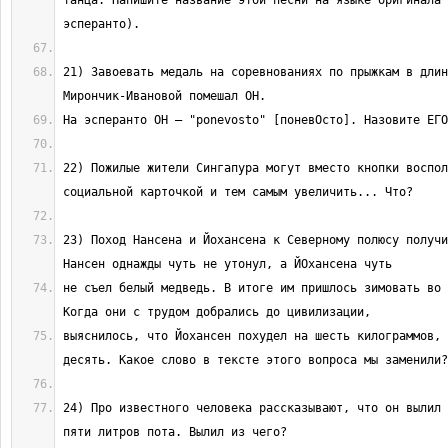
танца. Напишите название этой песни на языке оригинала 
21) Завоевать медаль на соревнованиях по прыжкам в длин
22) Пожилые жители Сингапура могут вместо кнопки воспол
23) Поход Нансена и Йохансена к Северному полюсу получи
не съел белый медведь. В итоге им пришлось зимовать во 
выяснилось, что Йохансен похудел на шесть килограммов, 
24) Про известного человека рассказывают, что он вылил 