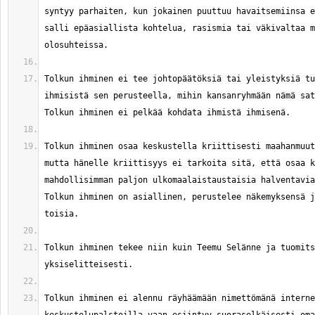
syntyy parhaiten, kun jokainen puuttuu havaitsemiinsa e
salli epäasiallista kohtelua, rasismia tai väkivaltaa m
Tolkun ihminen ei tee johtopäätöksiä tai yleistyksiä tu
ihmisistä sen perusteella, mihin kansanryhmään nämä sat
Tolkun ihminen osaa keskustella kriittisesti maahanmuut
mutta hänelle kriittisyys ei tarkoita sitä, että osaa k
mahdollisimman paljon ulkomaalaistaustaisia halventavia
Tolkun ihminen on asiallinen, perustelee näkemyksensä j
Tolkun ihminen tekee niin kuin Teemu Selänne ja tuomits
Tolkun ihminen ei alennu räyhäämään nimettömänä interne