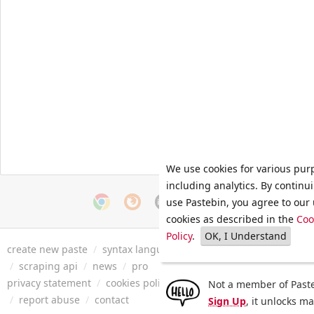
We use cookies for various pur
including analytics. By continu
use Pastebin, you agree to our 
cookies as described in the
Coo
Policy
.
OK, I Understand
create new paste
/
syntax languages
/
archive
/
faq
/
tools
/
/
scraping api
/
news
/
pro
privacy statement
/
cookies policy
/
terms of service
/
security 
Not a member of Paste
/
report abuse
/
contact
Sign Up
, it unlocks m