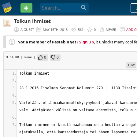
PASTEBIN
Tolkun ihmiset
A GUEST
MAY 15TH, 2018
561
0
NEVER
ADD 
Not a member of Pastebin yet?
Sign Up
, it unlocks many cool f
0
0
3.54 KB
| None
|
raw
Väitetään, että maahanmuuttokysymykset jakavat kansamme
Tolkun ihminen ei kiistä maahanmuuton aiheuttamia ongel