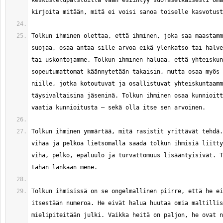
keskustelupalstoilla vaan esiintyy suoraselkäisesti oma
Tolkun ihminen olettaa, että ihminen, joka saa maastamm
suojaa, osaa antaa sille arvoa eikä ylenkatso tai halve
tai uskontojamme. Tolkun ihminen haluaa, että yhteiskun
sopeutumattomat käännytetään takaisin, mutta osaa myös 
niille, jotka kotoutuvat ja osallistuvat yhteiskuntaamm
täysivaltaisina jäseninä. Tolkun ihminen osaa kunnioitt
Tolkun ihminen ymmärtää, mitä rasistit yrittävät tehdä.
vihaa ja pelkoa lietsomalla saada tolkun ihmisiä liitty
viha, pelko, epäluulo ja turvattomuus lisääntyisivät. T
Tolkun ihmisissä on se ongelmallinen piirre, että he ei
itsestään numeroa. He eivät halua huutaa omia maltillis
mielipiteitään julki. Vaikka heitä on paljon, he ovat n