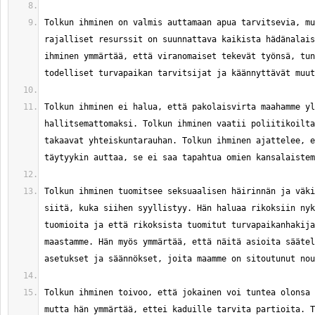
Tolkun ihminen on valmis auttamaan apua tarvitsevia, mu
rajalliset resurssit on suunnattava kaikista hädänalais
ihminen ymmärtää, että viranomaiset tekevät työnsä, tun
Tolkun ihminen ei halua, että pakolaisvirta maahamme yl
hallitsemattomaksi. Tolkun ihminen vaatii poliitikoilta
takaavat yhteiskuntarauhan. Tolkun ihminen ajattelee, e
Tolkun ihminen tuomitsee seksuaalisen häirinnän ja väki
siitä, kuka siihen syyllistyy. Hän haluaa rikoksiin nyk
tuomioita ja että rikoksista tuomitut turvapaikanhakija
maastamme. Hän myös ymmärtää, että näitä asioita säätel
Tolkun ihminen toivoo, että jokainen voi tuntea olonsa 
mutta hän ymmärtää, ettei kaduille tarvita partioita. T