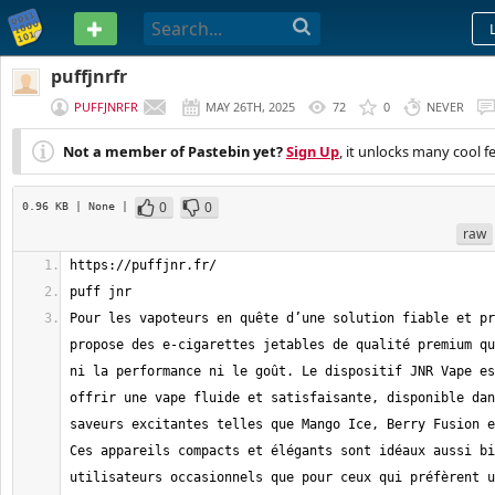
PASTEBIN
puffjnrfr
PUFFJNRFR
MAY 26TH, 2025
72
0
NEVER
Not a member of Pastebin yet?
Sign Up
, it unlocks many cool f
0
0
0.96 KB
| None
|
raw
Pour les vapoteurs en quête d’une solution fiable et pr
propose des e-cigarettes jetables de qualité premium qu
ni la performance ni le goût. Le dispositif JNR Vape es
offrir une vape fluide et satisfaisante, disponible dan
saveurs excitantes telles que Mango Ice, Berry Fusion e
Ces appareils compacts et élégants sont idéaux aussi bi
utilisateurs occasionnels que pour ceux qui préfèrent u