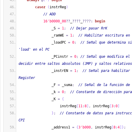
always
@
(
*
)
begin
casez
(
instrReg
)
// ADD
1
6'b0000_00
??
_
????
_
????:
begin
                _S 
=
1
;
// Dejar pasar RrK
                _ramWE 
=
1
;
// Habilitar escritura en 
                _loadPC 
=
0
;
// Señal que determina si
'load' en el PC
                _PCinstr 
=
0
;
// Señal que modifica el 
decidir entre saltos absolutos (JMP) y saltos relativos
                _instrEN 
=
1
;
// Señal para habilitar 
Register
                _F 
=
 _suma
;
// Señal de la función de 
                _k 
=
0
;
// Constante de dirección par
                _K 
=
{
                    instrReg
[
11
:
8
]
,
 instrReg
[
3
:
0
]
}
;
// Constante de datos para instrucc
CPI
                _address1 
=
{
3'b000
,
 instrReg
[
8
:
4
]
}
;