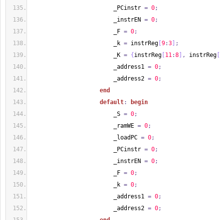
                        _PCinstr 
=
0
;
                        _instrEN 
=
0
;
                        _F 
=
0
;
                        _k 
=
 instrReg
[
9
:
3
]
;
                        _K 
=
{
instrReg
[
11
:
8
]
,
 instrReg
[
                        _address1 
=
0
;
                        _address2 
=
0
;
end
default
:
begin
                        _S 
=
0
;
                        _ramWE 
=
0
;
                        _loadPC 
=
0
;
                        _PCinstr 
=
0
;
                        _instrEN 
=
0
;
                        _F 
=
0
;
                        _k 
=
0
;
                        _address1 
=
0
;
                        _address2 
=
0
;