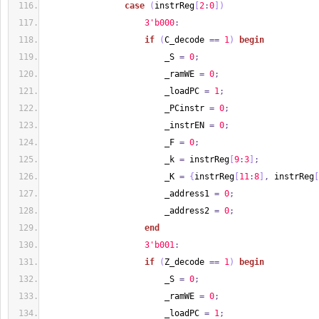
case
(
instrReg
[
2
:
0
]
)
3'b000
:
if
(
C_decode 
==
1
)
begin
                        _S 
=
0
;
                        _ramWE 
=
0
;
                        _loadPC 
=
1
;
                        _PCinstr 
=
0
;
                        _instrEN 
=
0
;
                        _F 
=
0
;
                        _k 
=
 instrReg
[
9
:
3
]
;
                        _K 
=
{
instrReg
[
11
:
8
]
,
 instrReg
[
                        _address1 
=
0
;
                        _address2 
=
0
;
end
3'b001
:
if
(
Z_decode 
==
1
)
begin
                        _S 
=
0
;
                        _ramWE 
=
0
;
                        _loadPC 
=
1
;