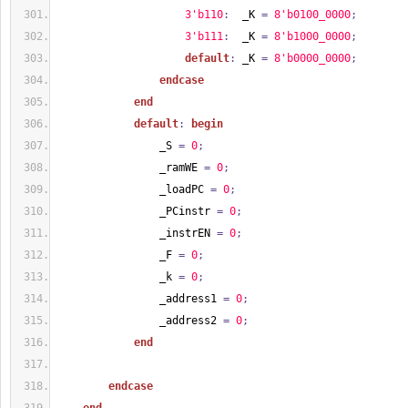
3'b110
:
  _K 
=
8'b0100_0000
;
3'b111
:
  _K 
=
8'b1000_0000
;
default
:
 _K 
=
8'b0000_0000
;
endcase
end
default
:
begin
                _S 
=
0
;
                _ramWE 
=
0
;
                _loadPC 
=
0
;
                _PCinstr 
=
0
;
                _instrEN 
=
0
;
                _F 
=
0
;
                _k 
=
0
;
                _address1 
=
0
;
                _address2 
=
0
;
end
endcase