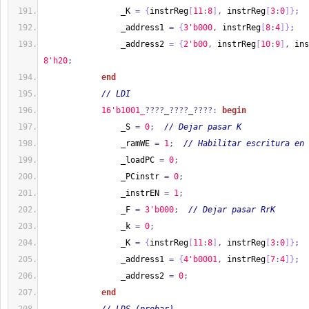
                _K 
=
{
instrReg
[
11
:
8
]
,
 instrReg
[
3
:
0
]
}
;
                _address1 
=
{
3'b000
,
 instrReg
[
8
:
4
]
}
;
                _address2 
=
{
2'b00
,
 instrReg
[
10
:
9
]
,
 ins
8'h20
;
end
// LDI
1
6'b1001_
????
_
????
_
????:
begin
                _S 
=
0
;
// Dejar pasar K
                _ramWE 
=
1
;
// Habilitar escritura en 
                _loadPC 
=
0
;
                _PCinstr 
=
0
;
                _instrEN 
=
1
;
                _F 
=
3'b000
;
// Dejar pasar RrK
                _k 
=
0
;
                _K 
=
{
instrReg
[
11
:
8
]
,
 instrReg
[
3
:
0
]
}
;
                _address1 
=
{
4'b0001
,
 instrReg
[
7
:
4
]
}
;
                _address2 
=
0
;
end