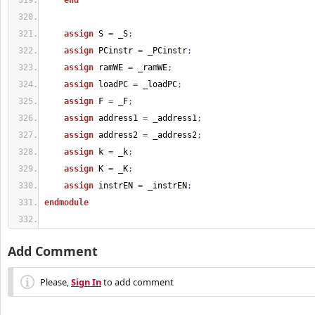
end
assign
 S 
=
 _S
;
assign
 PCinstr 
=
 _PCinstr
;
assign
 ramWE 
=
 _ramWE
;
assign
 loadPC 
=
 _loadPC
;
assign
 F 
=
 _F
;
assign
 address1 
=
 _address1
;
assign
 address2 
=
 _address2
;
assign
 k 
=
 _k
;
assign
 K 
=
 _K
;
assign
 instrEN 
=
 _instrEN
;
endmodule
Add Comment
Please,
Sign In
to add comment