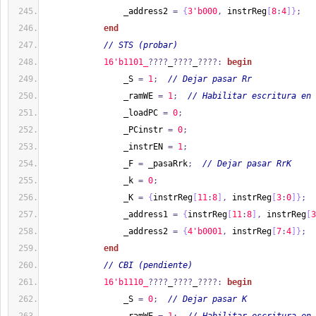
                _address2 
=
{
3'b000
,
 instrReg
[
8
:
4
]
}
;
end
// STS (probar)
1
6'b1101_
????
_
????
_
????:
begin
                _S 
=
1
;
// Dejar pasar Rr
                _ramWE 
=
1
;
// Habilitar escritura en 
                _loadPC 
=
0
;
                _PCinstr 
=
0
;
                _instrEN 
=
1
;
                _F 
=
 _pasaRrk
;
// Dejar pasar RrK
                _k 
=
0
;
                _K 
=
{
instrReg
[
11
:
8
]
,
 instrReg
[
3
:
0
]
}
;
                _address1 
=
{
instrReg
[
11
:
8
]
,
 instrReg
[
3
                _address2 
=
{
4'b0001
,
 instrReg
[
7
:
4
]
}
;
end
// CBI (pendiente)
1
6'b1110_
????
_
????
_
????:
begin
                _S 
=
0
;
// Dejar pasar K