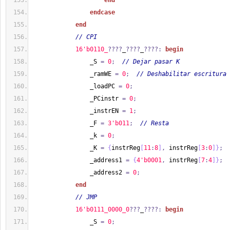
end
endcase
end
// CPI
1
6'b0110_
????
_
????
_
????:
begin
                _S 
=
0
;
// Dejar pasar K
                _ramWE 
=
0
;
// Deshabilitar escritura 
                _loadPC 
=
0
;
                _PCinstr 
=
0
;
                _instrEN 
=
1
;
                _F 
=
3'b011
;
// Resta
                _k 
=
0
;
                _K 
=
{
instrReg
[
11
:
8
]
,
 instrReg
[
3
:
0
]
}
;
                _address1 
=
{
4'b0001
,
 instrReg
[
7
:
4
]
}
;
                _address2 
=
0
;
end
// JMP
1
6'b0111_0000_0
???
_
????:
begin
                _S 
=
0
;