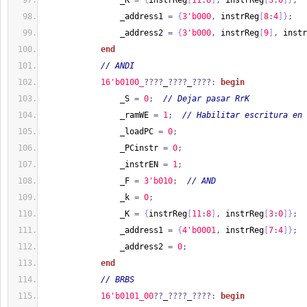
                _K 
=
{
instrReg
[
11
:
8
]
,
 instrReg
[
3
:
0
]
}
;
                _address1 
=
{
3'b000
,
 instrReg
[
8
:
4
]
}
;
                _address2 
=
{
3'b000
,
 instrReg
[
9
]
,
 instr
end
// ANDI
1
6'b0100_
????
_
????
_
????:
begin
                _S 
=
0
;
// Dejar pasar RrK
                _ramWE 
=
1
;
// Habilitar escritura en 
                _loadPC 
=
0
;
                _PCinstr 
=
0
;
                _instrEN 
=
1
;
                _F 
=
3'b010
;
// AND
                _k 
=
0
;
                _K 
=
{
instrReg
[
11
:
8
]
,
 instrReg
[
3
:
0
]
}
;
                _address1 
=
{
4'b0001
,
 instrReg
[
7
:
4
]
}
;
                _address2 
=
0
;
end
// BRBS
1
6'b0101_00
??
_
????
_
????:
begin