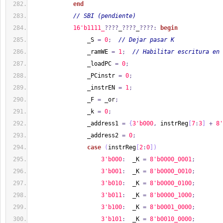
end
// SBI (pendiente)
1
6'b1111_
????
_
????
_
????:
begin
                _S 
=
0
;
// Dejar pasar K
                _ramWE 
=
1
;
// Habilitar escritura en 
                _loadPC 
=
0
;
                _PCinstr 
=
0
;
                _instrEN 
=
1
;
                _F 
=
 _or
;
                _k 
=
0
;
                _address1 
=
{
3'b000
,
 instrReg
[
7
:
3
]
+
8'
                _address2 
=
0
;
case
(
instrReg
[
2
:
0
]
)
3'b000
:
  _K 
=
8'b0000_0001
;
3'b001
:
  _K 
=
8'b0000_0010
;
3'b010
:
  _K 
=
8'b0000_0100
;
3'b011
:
  _K 
=
8'b0000_1000
;
3'b100
:
  _K 
=
8'b0001_0000
;
3'b101
:
  _K 
=
8'b0010_0000
;