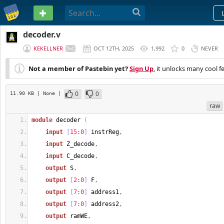
PASTEBIN
decoder.v
KEKELLNER
OCT 12TH, 2025
1,992
0
NEVER
Not a member of Pastebin yet?
Sign Up
, it unlocks many cool f
0
0
11.90 KB
| None
|
raw
module
 decoder 
(
input
[
15
:
0
]
 instrReg
,
input
 Z_decode
,
input
 C_decode
,
output
 S
,
output
[
2
:
0
]
 F
,
output
[
7
:
0
]
 address1
,
output
[
7
:
0
]
 address2
,
output
 ramWE
,