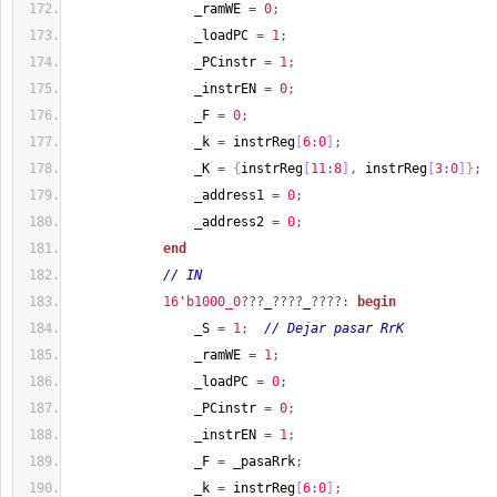
                _ramWE 
=
0
;
                _loadPC 
=
1
;
                _PCinstr 
=
1
;
                _instrEN 
=
0
;
                _F 
=
0
;
                _k 
=
 instrReg
[
6
:
0
]
;
                _K 
=
{
instrReg
[
11
:
8
]
,
 instrReg
[
3
:
0
]
}
;
                _address1 
=
0
;
                _address2 
=
0
;
end
// IN
1
6'b1000_0
???
_
????
_
????:
begin
                _S 
=
1
;
// Dejar pasar RrK
                _ramWE 
=
1
;
                _loadPC 
=
0
;
                _PCinstr 
=
0
;
                _instrEN 
=
1
;
                _F 
=
 _pasaRrk
;
                _k 
=
 instrReg
[
6
:
0
]
;