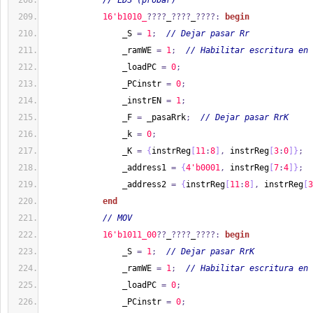
// LDS (probar)
1
6'b1010_
????
_
????
_
????:
begin
                _S 
=
1
;
// Dejar pasar Rr
                _ramWE 
=
1
;
// Habilitar escritura en 
                _loadPC 
=
0
;
                _PCinstr 
=
0
;
                _instrEN 
=
1
;
                _F 
=
 _pasaRrk
;
// Dejar pasar RrK
                _k 
=
0
;
                _K 
=
{
instrReg
[
11
:
8
]
,
 instrReg
[
3
:
0
]
}
;
                _address1 
=
{
4'b0001
,
 instrReg
[
7
:
4
]
}
;
                _address2 
=
{
instrReg
[
11
:
8
]
,
 instrReg
[
3
end
// MOV
1
6'b1011_00
??
_
????
_
????:
begin
                _S 
=
1
;
// Dejar pasar RrK
                _ramWE 
=
1
;
// Habilitar escritura en 
                _loadPC 
=
0
;
                _PCinstr 
=
0
;