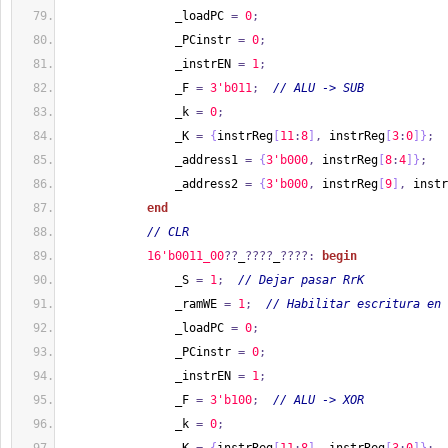
                _loadPC 
=
0
;
                _PCinstr 
=
0
;
                _instrEN 
=
1
;
                _F 
=
3'b011
;
// ALU -> SUB
                _k 
=
0
;
                _K 
=
{
instrReg
[
11
:
8
]
,
 instrReg
[
3
:
0
]
}
;
                _address1 
=
{
3'b000
,
 instrReg
[
8
:
4
]
}
;
                _address2 
=
{
3'b000
,
 instrReg
[
9
]
,
 instr
end
// CLR
1
6'b0011_00
??
_
????
_
????:
begin
                _S 
=
1
;
// Dejar pasar RrK
                _ramWE 
=
1
;
// Habilitar escritura en 
                _loadPC 
=
0
;
                _PCinstr 
=
0
;
                _instrEN 
=
1
;
                _F 
=
3'b100
;
// ALU -> XOR
                _k 
=
0
;