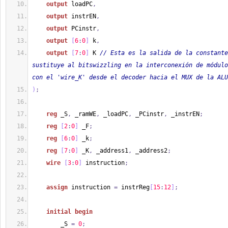
output
 loadPC
,
output
 instrEN
,
output
 PCinstr
,
output
[
6
:
0
]
 k
,
output
[
7
:
0
]
 K 
// Esta es la salida de la constante
sustituye al bitswizzling en la interconexión de módulo
con el 'wire_K' desde el decoder hacia el MUX de la ALU
)
;
reg
 _S
,
 _ramWE
,
 _loadPC
,
 _PCinstr
,
 _instrEN
;
reg
[
2
:
0
]
 _F
;
reg
[
6
:
0
]
 _k
;
reg
[
7
:
0
]
 _K
,
 _address1
,
 _address2
;
wire
[
3
:
0
]
 instruction
;
assign
 instruction 
=
 instrReg
[
15
:
12
]
;
initial
begin
        _S 
=
0
;