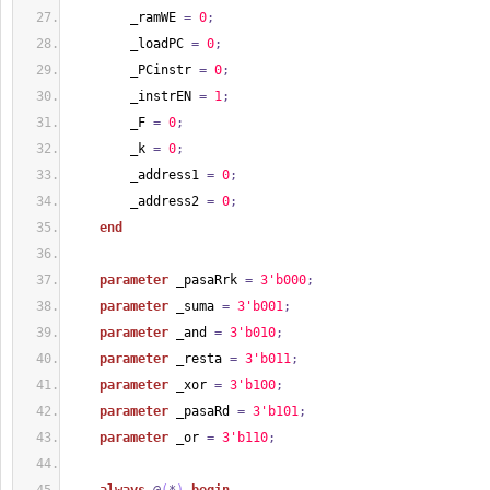
        _ramWE 
=
0
;
        _loadPC 
=
0
;
        _PCinstr 
=
0
;
        _instrEN 
=
1
;
        _F 
=
0
;
        _k 
=
0
;
        _address1 
=
0
;
        _address2 
=
0
;
end
parameter
 _pasaRrk 
=
3'b000
;
parameter
 _suma 
=
3'b001
;
parameter
 _and 
=
3'b010
;
parameter
 _resta 
=
3'b011
;
parameter
 _xor 
=
3'b100
;
parameter
 _pasaRd 
=
3'b101
;
parameter
 _or 
=
3'b110
;