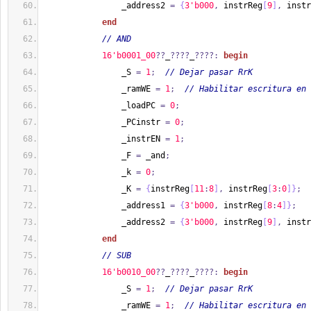
                _address2 
=
{
3'b000
,
 instrReg
[
9
]
,
 instr
end
// AND
1
6'b0001_00
??
_
????
_
????:
begin
                _S 
=
1
;
// Dejar pasar RrK
                _ramWE 
=
1
;
// Habilitar escritura en 
                _loadPC 
=
0
;
                _PCinstr 
=
0
;
                _instrEN 
=
1
;
                _F 
=
 _and
;
                _k 
=
0
;
                _K 
=
{
instrReg
[
11
:
8
]
,
 instrReg
[
3
:
0
]
}
;
                _address1 
=
{
3'b000
,
 instrReg
[
8
:
4
]
}
;
                _address2 
=
{
3'b000
,
 instrReg
[
9
]
,
 instr
end
// SUB
1
6'b0010_00
??
_
????
_
????:
begin
                _S 
=
1
;
// Dejar pasar RrK
                _ramWE 
=
1
;
// Habilitar escritura en 