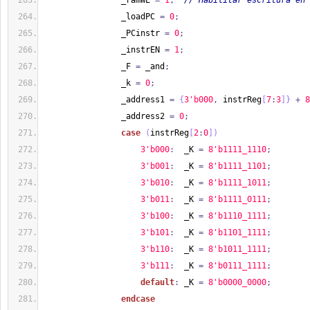
                _ramWE 
=
1
;
// Habilitar escritura en 
                _loadPC 
=
0
;
                _PCinstr 
=
0
;
                _instrEN 
=
1
;
                _F 
=
 _and
;
                _k 
=
0
;
                _address1 
=
{
3'b000
,
 instrReg
[
7
:
3
]
}
+
8
                _address2 
=
0
;
case
(
instrReg
[
2
:
0
]
)
3'b000
:
  _K 
=
8'b1111_1110
;
3'b001
:
  _K 
=
8'b1111_1101
;
3'b010
:
  _K 
=
8'b1111_1011
;
3'b011
:
  _K 
=
8'b1111_0111
;
3'b100
:
  _K 
=
8'b1110_1111
;
3'b101
:
  _K 
=
8'b1101_1111
;
3'b110
:
  _K 
=
8'b1011_1111
;
3'b111
:
  _K 
=
8'b0111_1111
;
default
:
 _K 
=
8'b0000_0000
;
endcase