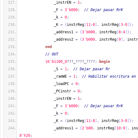
                _instrEN 
=
1
;
                _F 
=
3'b000
;
// Dejar pasar RrK
                _k 
=
0
;
                _K 
=
{
instrReg
[
11
:
8
]
,
 instrReg
[
3
:
0
]
}
;
                _address1 
=
{
3'b000
,
 instrReg
[
8
:
4
]
}
;
                _address2 
=
{
3'b000
,
 instrReg
[
9
]
,
 instr
end
// OUT
1
6'b1100_0
???
_
????
_
????:
begin
                _S 
=
1
;
// Dejar pasar Rr
                _ramWE 
=
1
;
// Habilitar escritura en 
                _loadPC 
=
0
;
                _PCinstr 
=
0
;
                _instrEN 
=
1
;
                _F 
=
3'b000
;
// Dejar pasar RrK
                _k 
=
0
;
                _K 
=
{
instrReg
[
11
:
8
]
,
 instrReg
[
3
:
0
]
}
;
                _address1 
=
{
2'b00
,
 instrReg
[
10
:
9
]
,
 ins
8'h20
;