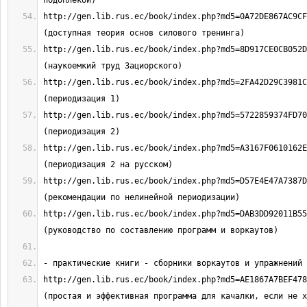
http://gen.lib.rus.ec/book/index.php?md5=0A72DE867AC9CF186
http://gen.lib.rus.ec/book/index.php?md5=8D917CE0CB052D888
http://gen.lib.rus.ec/book/index.php?md5=2FA42D29C3981CD2C
http://gen.lib.rus.ec/book/index.php?md5=5722859374FD70623
http://gen.lib.rus.ec/book/index.php?md5=A3167F0610162E8F8
http://gen.lib.rus.ec/book/index.php?md5=D57E4E47A7387DF86
http://gen.lib.rus.ec/book/index.php?md5=DAB3DD92011B555C2
http://gen.lib.rus.ec/book/index.php?md5=AE1867A7BEF47858E
(простая и эффективная программа для качалки, если не х