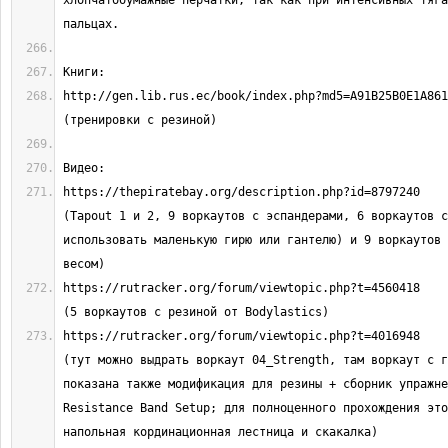
хлопчатобумажные перчатки, так как при интенсивных тяга
http://gen.lib.rus.ec/book/index.php?md5=A91B25B0E1A861ACA0F5
https://thepiratebay.org/description.php?id=8797240                               
(Tapout 1 и 2, 9 воркаутов с эспандерами, 6 воркаутов с
использовать маленькую гирю или гантелю) и 9 воркаутов 
https://rutracker.org/forum/viewtopic.php?t=4560418                               
https://rutracker.org/forum/viewtopic.php?t=4016948                               
(тут можно выдрать воркаут 04_Strength, там воркаут с г
показана также модификация для резины + сборник упражне
Resistance Band Setup; для полноценного прохождения это