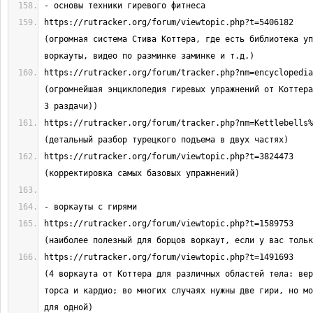
https://rutracker.org/forum/viewtopic.php?t=5406182                             
(огромная система Стива Коттера, где есть библиотека уп
https://rutracker.org/forum/tracker.php?nm=encyclopedia%20kettle
(огромнейшая энциклопедия гиревых упражнений от Коттера
https://rutracker.org/forum/tracker.php?nm=Kettlebells%20from%
https://rutracker.org/forum/viewtopic.php?t=3824473                             
https://rutracker.org/forum/viewtopic.php?t=1589753                              
https://rutracker.org/forum/viewtopic.php?t=1491693                              
(4 воркаута от Коттера для различных областей тела: вер
торса и кардио; во многих случаях нужны две гири, но мо