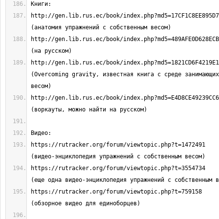
http://gen.lib.rus.ec/book/index.php?md5=17CF1C8EE895D753E895
http://gen.lib.rus.ec/book/index.php?md5=489AFE0D628ECB31AAE1
http://gen.lib.rus.ec/book/index.php?md5=1821CD6F4219E164E784
(Overcoming gravity, известная книга с среде занимающих
http://gen.lib.rus.ec/book/index.php?md5=E4D8CE49239CC6AD43D1
https://rutracker.org/forum/viewtopic.php?t=1472491                               
https://rutracker.org/forum/viewtopic.php?t=3554734                               
https://rutracker.org/forum/viewtopic.php?t=759158                                