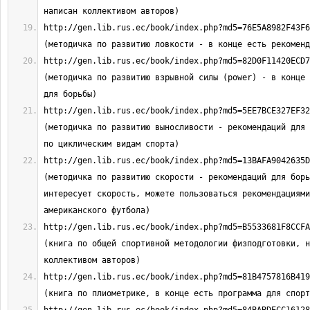
http://gen.lib.rus.ec/book/index.php?md5=76E5A8982F43F694
http://gen.lib.rus.ec/book/index.php?md5=82D0F11420ECD719
(методичка по развитию взрывной силы (power) - в конце 
http://gen.lib.rus.ec/book/index.php?md5=5EE7BCE327EF32EC
(методичка по развитию выносливости - рекомендаций для 
http://gen.lib.rus.ec/book/index.php?md5=13BAFA9042635D3C
(методичка по развитию скорости - рекомендаций для борь
интересует скорость, можете пользоваться рекомендациями
http://gen.lib.rus.ec/book/index.php?md5=B5533681F8CCFA14
(книга по общей спортивной методологии физподготовки, н
http://gen.lib.rus.ec/book/index.php?md5=81B4757816B41949