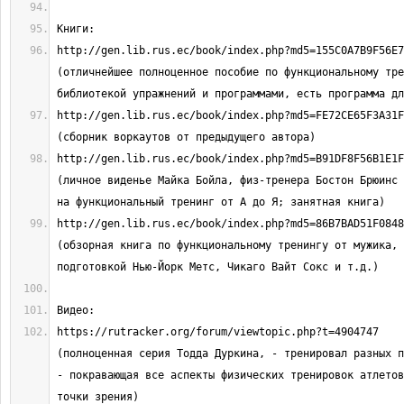
http://gen.lib.rus.ec/book/index.php?md5=155C0A7B9F56E75FD
(отличнейшее полноценное пособие по функциональному тре
http://gen.lib.rus.ec/book/index.php?md5=FE72CE65F3A31F190
http://gen.lib.rus.ec/book/index.php?md5=B91DF8F56B1E1FA1C
(личное виденье Майка Бойла, физ-тренера Бостон Брюинс 
http://gen.lib.rus.ec/book/index.php?md5=86B7BAD51F0848904
(обзорная книга по функциональному тренингу от мужика, 
https://rutracker.org/forum/viewtopic.php?t=4904747                            
(полноценная серия Тодда Дуркина, - тренировал разных п
- покравающая все аспекты физических тренировок атлетов