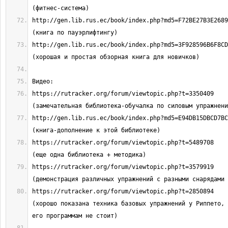
http://gen.lib.rus.ec/book/index.php?md5=F72BE27B3E2689E51
http://gen.lib.rus.ec/book/index.php?md5=3F928596B6F8CD76F
https://rutracker.org/forum/viewtopic.php?t=3350409                           
http://gen.lib.rus.ec/book/index.php?md5=E94DB15DBCD7BC818
https://rutracker.org/forum/viewtopic.php?t=5489708                           
https://rutracker.org/forum/viewtopic.php?t=3579919                           
https://rutracker.org/forum/viewtopic.php?t=2850894                           
(хорошо показана техника базовых упражнений у Риппето, 