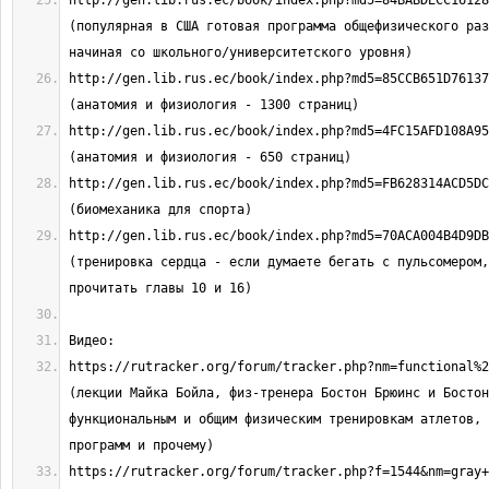
http://gen.lib.rus.ec/book/index.php?md5=84BABDECC1612882
(популярная в США готовая программа общефизического раз
http://gen.lib.rus.ec/book/index.php?md5=85CCB651D7613751
http://gen.lib.rus.ec/book/index.php?md5=4FC15AFD108A95BE
http://gen.lib.rus.ec/book/index.php?md5=FB628314ACD5DCDD
http://gen.lib.rus.ec/book/index.php?md5=70ACA004B4D9DB7F
(тренировка сердца - если думаете бегать с пульсомером,
https://rutracker.org/forum/tracker.php?nm=functional%20strength 
(лекции Майка Бойла, физ-тренера Бостон Брюинс и Бостон
функциональным и общим физическим тренировкам атлетов, 
https://rutracker.org/forum/tracker.php?f=1544&nm=gray+cook+fms   