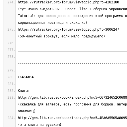
https://rutracker.org/forum/viewtopic.php?t=4282180                               
(тут можно выдрать 02 ~ Upper Elite + сборник упражнени
Tutorial; для полноценного прохождения этой программы н
https://rutracker.org/forum/viewtopic.php?t=3006247                               
-------------------------------------------------------
http://gen.lib.rus.ec/book/index.php?md5=C67324652C068842246259
(скакалка для атлетов, есть программа для борцов, автор
http://gen.lib.rus.ec/book/index.php?md5=4BA6A5505A809537D45263