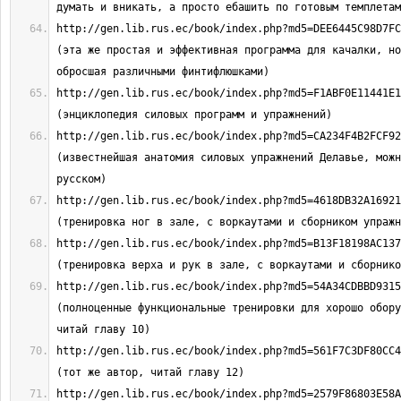
http://gen.lib.rus.ec/book/index.php?md5=DEE6445C98D7FC5BD
(эта же простая и эффективная программа для качалки, но
http://gen.lib.rus.ec/book/index.php?md5=F1ABF0E11441E13AA
http://gen.lib.rus.ec/book/index.php?md5=CA234F4B2FCF929F9
(известнейшая анатомия силовых упражнений Делавье, можн
http://gen.lib.rus.ec/book/index.php?md5=4618DB32A16921E9D
http://gen.lib.rus.ec/book/index.php?md5=B13F18198AC137953
http://gen.lib.rus.ec/book/index.php?md5=54A34CDBBD9315ED4
(полноценные функциональные тренировки для хорошо обору
http://gen.lib.rus.ec/book/index.php?md5=561F7C3DF80CC470B
http://gen.lib.rus.ec/book/index.php?md5=2579F86803E58ADBA