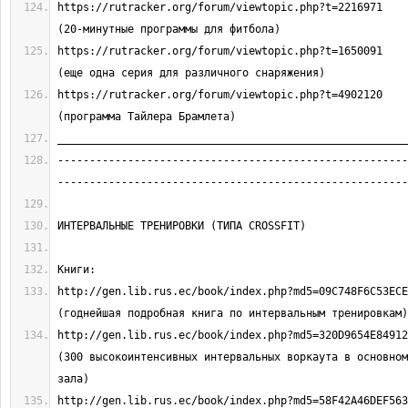
https://rutracker.org/forum/viewtopic.php?t=2216971                            
https://rutracker.org/forum/viewtopic.php?t=1650091                            
https://rutracker.org/forum/viewtopic.php?t=4902120                            
-------------------------------------------------------
http://gen.lib.rus.ec/book/index.php?md5=09C748F6C53ECECC80
http://gen.lib.rus.ec/book/index.php?md5=320D9654E84912668D
(300 высокоинтенсивных интервальных воркаута в основном
http://gen.lib.rus.ec/book/index.php?md5=58F42A46DEF5639D21