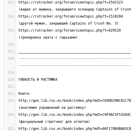
https://rutracker.org/forum/viewtopic.php?t=2542323                                
https://rutracker.org/forum/viewtopic.php?t=1518204                                
https://rutracker.org/forum/viewtopic.php?t=929520                                 
-------------------------------------------------------
http://gen.lib.rus.ec/book/index.php?md5=C690D29BC81C704CDB0DF6
http://gen.lib.rus.ec/book/index.php?md5=C9F9AC5F53264C99E9C1AE
http://gen.lib.rus.ec/book/index.php?md5=66F170B4BAB3C862B1C51A