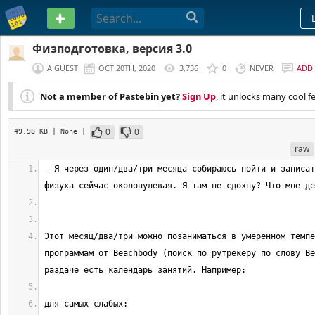
PASTEBIN
Физподготовка, версия 3.0
A GUEST
OCT 20TH, 2020
3,736
0
NEVER
ADD
Not a member of Pastebin yet?
Sign Up
, it unlocks many cool f
0
0
49.98 KB
| None
|
raw
- Я через один/два/три месяца собираюсь пойти и записат
Этот месяц/два/три можно позаниматься в умеренном темпе
программам от Beachbody (поиск по рутрекеру по слову Be