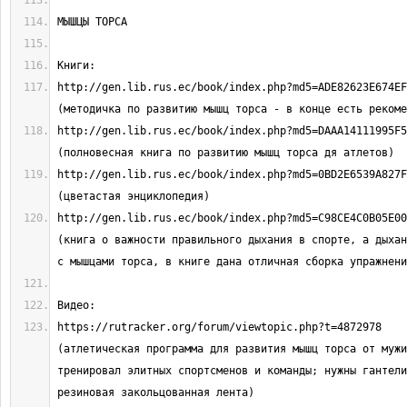
http://gen.lib.rus.ec/book/index.php?md5=ADE82623E674EF42E8
http://gen.lib.rus.ec/book/index.php?md5=DAAA14111995F58E65
http://gen.lib.rus.ec/book/index.php?md5=0BD2E6539A827FC02E
http://gen.lib.rus.ec/book/index.php?md5=C98CE4C0B05E0065FA
(книга о важности правильного дыхания в спорте, а дыхан
https://rutracker.org/forum/viewtopic.php?t=4872978                            
(атлетическая программа для развития мышц торса от мужи
тренировал элитных спортсменов и команды; нужны гантели