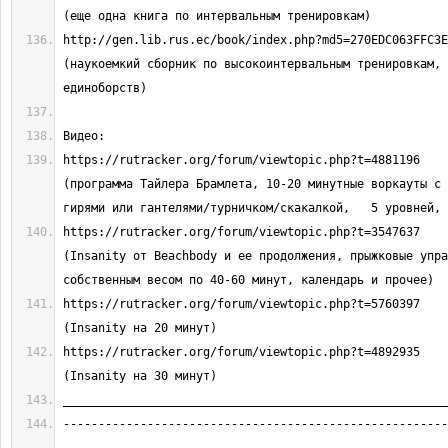
http://gen.lib.rus.ec/book/index.php?md5=270EDC063FFC3ECB23
(наукоемкий сборник по высокоинтервальным тренировкам, 
https://rutracker.org/forum/viewtopic.php?t=4881196                      
(программа Тайлера Брамлета, 10-20 минутные воркауты с 
https://rutracker.org/forum/viewtopic.php?t=3547637                      
(Insanity от Beachbody и ее продолжения, прыжковые упра
https://rutracker.org/forum/viewtopic.php?t=5760397                      
https://rutracker.org/forum/viewtopic.php?t=4892935                      
-------------------------------------------------------