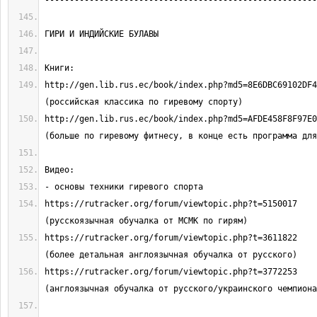
http://gen.lib.rus.ec/book/index.php?md5=8E6DBC69102DF410D
http://gen.lib.rus.ec/book/index.php?md5=AFDE458F8F97E0804
https://rutracker.org/forum/viewtopic.php?t=5150017                            
https://rutracker.org/forum/viewtopic.php?t=3611822                            
https://rutracker.org/forum/viewtopic.php?t=3772253                            