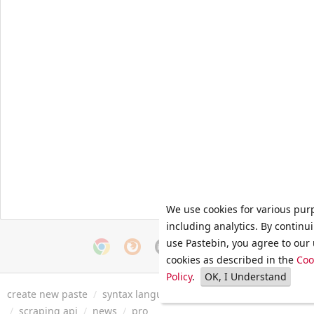
We use cookies for various pur
including analytics. By continu
use Pastebin, you agree to our 
cookies as described in the
Coo
Policy
.
OK, I Understand
create new paste
/
syntax languages
/
archive
/
faq
/
tools
/
/
scraping api
/
news
/
pro