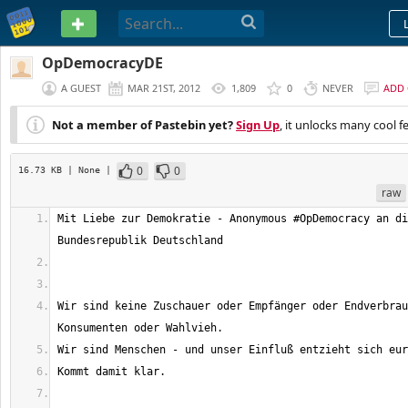
PASTEBIN
OpDemocracyDE
A GUEST
MAR 21ST, 2012
1,809
0
NEVER
ADD
Not a member of Pastebin yet?
Sign Up
, it unlocks many cool f
0
0
16.73 KB
| None
|
raw
Mit Liebe zur Demokratie - Anonymous #OpDemocracy an di
Wir sind keine Zuschauer oder Empfänger oder Endverbrau