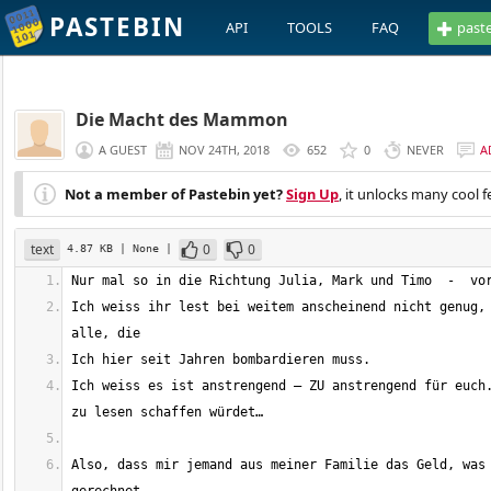
PASTEBIN
API
TOOLS
FAQ
past
Die Macht des Mammon
A GUEST
NOV 24TH, 2018
652
0
NEVER
A
Not a member of Pastebin yet?
Sign Up
, it unlocks many cool f
text
0
0
4.87 KB
| None
|
Ich weiss ihr lest bei weitem anscheinend nicht genug, 
Ich weiss es ist anstrengend – ZU anstrengend für euch.
Also, dass mir jemand aus meiner Familie das Geld, was 