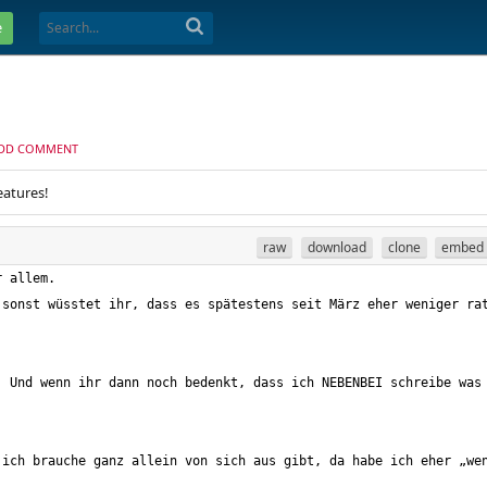
e
DD COMMENT
eatures!
raw
download
clone
embed
sonst wüsstet ihr, dass es spätestens seit März eher weniger rat
 Und wenn ihr dann noch bedenkt, dass ich NEBENBEI schreibe was 
ich brauche ganz allein von sich aus gibt, da habe ich eher „wen