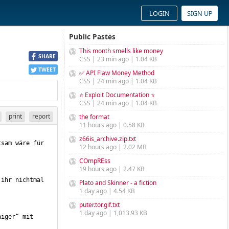
LOGIN
SIGN UP
Public Pastes
This month smells like money
SHARE
CSS | 23 min ago | 1.04 KB
TWEET
✅ API Flaw Money Method
CSS | 24 min ago | 1.04 KB
⭐ Exploit Documentation ⭐
CSS | 24 min ago | 1.04 KB
print
report
the format
11 hours ago | 0.58 KB
z66is_archive.zip.txt
sam wäre für 
12 hours ago | 2.02 MB
COmpREss
19 hours ago | 2.47 KB
ihr nichtmal 
Plato and Skinner - a fiction
1 day ago | 4.54 KB
puter.tor.gif.txt
1 day ago | 1,013.93 KB
iger“ mit 