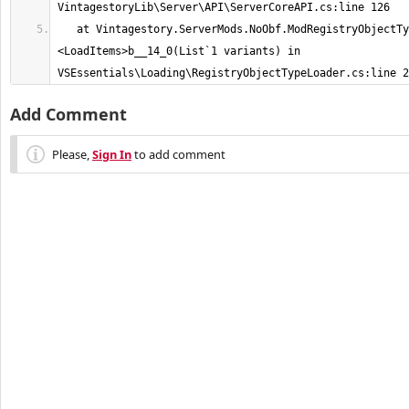
   at Vintagestory.ServerMods.NoObf.ModRegistryObjectTypeLoader.
<LoadItems>b__14_0(List`1 variants) in 
VSEssentials\Loading\RegistryObjectTypeLoader.cs:line 2
Add Comment
Please,
Sign In
to add comment