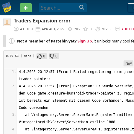
PASTEBIN
Traders Expansion error
A GUEST
APR 4TH, 2025
206
0
NEVER
ADD C
Not a member of Pastebin yet?
Sign Up
, it unlocks many cool f
0
0
0.70 KB
| None
|
raw
4.4.2025 20:12:57 [Error] Failed registering item game:
4.4.2025 20:12:57 [Error] Exception: Es wurde versucht,
dem Code game:creature-humanoid-trader-painter zu regis
ist bereits ein Element mit diesem Code vorhanden. Muss
   at Vintagestory.Server.ServerMain.RegisterItem(Item item) in 
   at Vintagestory.Server.ServerCoreAPI.RegisterItem(Item item) in 