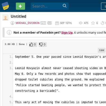
PASTEBIN
Untitled
MIKHAIL_DVORKIN
SEP 10TH,
475
0
2013
Not a member of Pastebin yet?
Sign Up
, it unlocks many cool f
0
0
3.80 KB
| None
|
raw
Leonid Kovyazin almost never ceased shooting video on B
May 6. Only a few records and photos show that supposed
dropped toilet cubicles along the ground. He explained 
"Police started beating people, we wanted to protect th
This very act of moving the cubicles is imputed to Leon