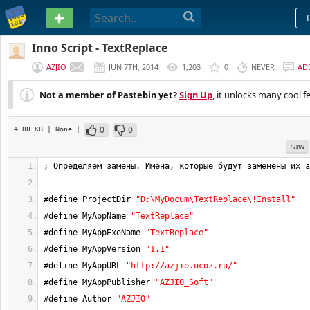
PASTEBIN
Inno Script - TextReplace
AZJIO
JUN 7TH, 2014
1,203
0
NEVER
AD
Not a member of Pastebin yet?
Sign Up
, it unlocks many cool f
0
0
4.88 KB
| None
|
raw
; Определяем замены. Имена, которые будут заменены их з
#define ProjectDir 
"D:\MyDocum\TextReplace\!Install"
#define MyAppName 
"TextReplace"
#define MyAppExeName 
"TextReplace"
#define MyAppVersion 
"1.1"
#define MyAppURL 
"http://azjio.ucoz.ru/"
#define MyAppPublisher 
"AZJIO_Soft"
#define Author 
"AZJIO"