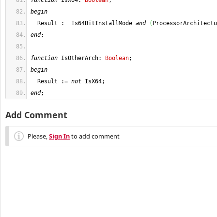
function
 IsX64: 
Boolean
;
begin
  Result := Is64BitInstallMode 
and
(
ProcessorArchitectu
end
;
function
 IsOtherArch: 
Boolean
;
begin
  Result := 
not
 IsX64;
end
;
Add Comment
Please,
Sign In
to add comment