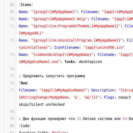
[
Icons
]
Name
: 
"{group}\{#MyAppName}"
; 
Filename
: 
"{app}\{#MyAppE
Name
: 
"{group}\{#MyAppName} Help"
; 
Filename
: 
"{app}\{#M
Name
: 
"{group}\{cm:ProgramOnTheWeb,{#MyAppName}}"
; 
File
{#MyAppURL}"
Name
: 
"{group}\{cm:UninstallProgram,{#MyAppName}}"
; 
Fil
{uninstallexe}"
; 
IconFilename
: 
"{app}\unins000.ico"
Name
: 
"{commondesktop}\{#MyAppName}"
; 
Filename
: 
"{app}\
{#MyAppExeName}.exe"
; 
Tasks
: desktopicon
; Предложить запустить программу
[
Run
]
Filename
: 
"{app}\{#MyAppExeName}"
; 
Description
: 
"{cm:La
{#StringChange(MyAppName, '&', '&&')}}"
; 
Flags
: 
nowait
skipifsilent
unchecked
; Две функции проверяют что 
32
-битная система или 
64
-би
[
Code
]