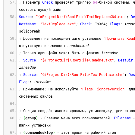
; Параметр 
Check
 проверяет триггер 
64
-битной системы, ч
соответствующий файл
Source
: 
"{#ProjectDir}\RootFile\TextReplaceX64.exe"
; 
De
DestName
: 
"TextReplace.exe"
; 
Check
: IsX64; 
Flags
: 
ignor
solidbreak
; Добавляет на последнем шаге установке 
"Прочитать Rea
отсутствует возможность 
unchecked
; Только один файл может быть с флагом 
isreadme
; 
Source
: 
"{#ProjectDir}\RootFile\Readme.txt"
; 
DestDir
:
isreadme
; 
Source
: 
"{#ProjectDir}\RootFile\TextReplace.chm"
; 
Des
Flags
: 
isreadme
; Примечание: Не используйте 
"Flags: ignoreversion"
 для
системных файлов
; Секция создаёт иконки ярлыкам, установщику, деинсталя
; 
{
group
}
 - Главное меню всех пользователей. 
Filename
 -
папки установки
; 
{
commondesktop
}
 - этот ярлык на рабочий стол