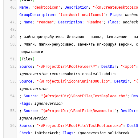
[
Tasks
]
Name
: 
"desktopicon"
; 
Description
: 
"{cm:CreateDesktopIco
GroupDescription
: 
"{cm:AdditionalIcons}"
; 
Flags
: 
unchec
; 
Name
: 
"readme"
; 
Description
: 
"Readme"
; 
Flags
: 
uncheck
; Файлы дистрибутива. Источник - папка, Назначение - па
; Флаги: папки-рекурсивно, заменять игнорируя версии, с
подкаталоги
[
Files
]
Source
: 
"{#ProjectDir}\RootFolder\*"
; 
DestDir
: 
"{app}"
;
ignoreversion
 recursesubdirs createallsubdirs
Source
: 
"{#ProjectDir}\icons\unins000.ico"
; 
DestDir
: 
"{
ignoreversion
; 
Source
: 
"{#ProjectDir}\RootFile\TextReplace.chm"
; 
Des
Flags
: 
ignoreversion
; 
Source
: 
"{#ProjectDir}\RootFile\Readme.txt"
; 
DestDir
:
ignoreversion
Source
: 
"{#ProjectDir}\RootFile\TextReplace.exe"
; 
DestD
Check
: IsOtherArch; 
Flags
: 
ignoreversion
 solidbreak