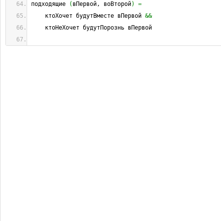
подходящие 
(
вПервой, воВторой
)
=
    ктоХочет будутВместе вПервой 
&&
    ктоНеХочет будутПорознь вПервой