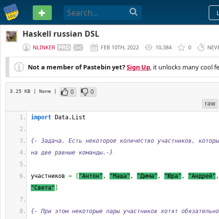
PASTEBIN
Haskell russian DSL
NLINKER
FEB 10TH, 2022
10,384
0
NEV
Not a member of Pastebin yet?
Sign Up
, it unlocks many cool f
0
0
3.25 KB
| None
|
raw
import
 Data.List
{- Задача. Есть некоторое количество участников, которы
на две равные команды.-}
участников 
=
[
"Антон"
, 
"Маша"
, 
"Дима"
, 
"Юра"
, 
"Андрей"
,
"Света"
]
{- При этом некоторые пары участников хотят обязательно