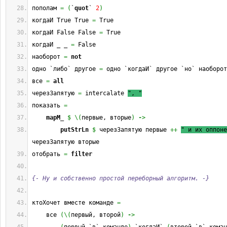
пополам 
=
(
`
quot
` 
2
)
когдаИ True True 
=
 True
когдаИ False False 
=
 True
когдаИ _ _ 
=
 False
наоборот 
=
not
одно `либо` другое 
=
 одно `когдаИ` другое `но` наоборот
все 
=
all
черезЗапятую 
=
 intercalate 
", "
показать 
=
mapM_
$
\
(
первые, вторые
)
->
putStrLn
$
 черезЗапятую первые 
++
" и их оппоне
черезЗапятую вторые
отобрать 
=
filter
{- Ну и собственно простой переборный алгоритм. -}
ктоХочет вместе команде 
=
    все 
(
\
(
первый, второй
)
->