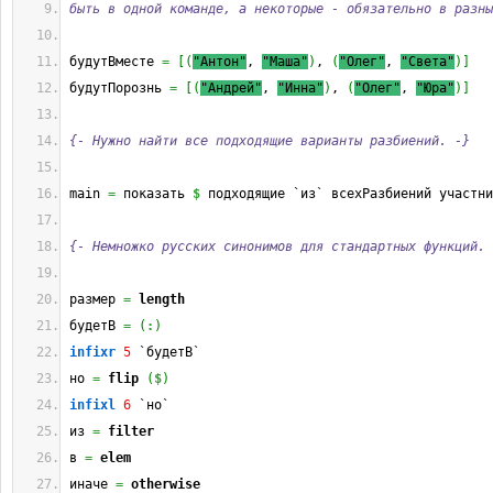
быть в одной команде, а некоторые - обязательно в разны
будутВместе 
=
[
(
"Антон"
, 
"Маша"
)
, 
(
"Олег"
, 
"Света"
)
]
будутПорознь 
=
[
(
"Андрей"
, 
"Инна"
)
, 
(
"Олег"
, 
"Юра"
)
]
{- Нужно найти все подходящие варианты разбиений. -}
main 
=
 показать 
$
 подходящие `из` всехРазбиений участни
{- Немножко русских синонимов для стандартных функций. 
размер 
=
length
будетВ 
=
(
:
)
infixr
5
 `будетВ`
но 
=
flip
(
$
)
infixl
6
 `но`
из 
=
filter
в 
=
elem
иначе 
=
otherwise