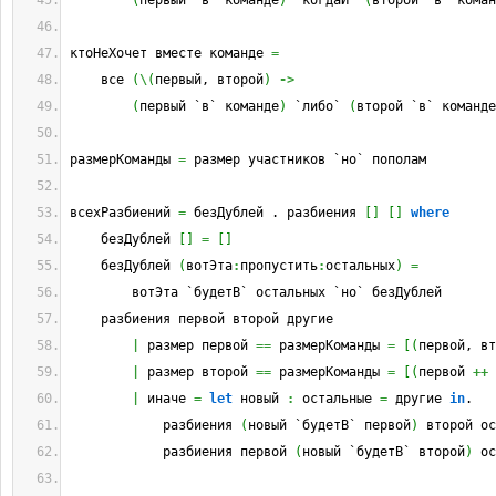
(
первый `в` команде
)
 `когдаИ` 
(
второй `в` коман
ктоНеХочет вместе команде 
=
    все 
(
\
(
первый, второй
)
->
(
первый `в` команде
)
 `либо` 
(
второй `в` команде
размерКоманды 
=
 размер участников `но` пополам
всехРазбиений 
=
 безДублей . разбиения 
[
]
[
]
where
    безДублей 
[
]
=
[
]
    безДублей 
(
вотЭта
:
пропустить
:
остальных
)
=
        вотЭта `будетВ` остальных `но` безДублей
    разбиения первой второй другие
|
 размер первой 
==
 размерКоманды 
=
[
(
первой, вт
|
 размер второй 
==
 размерКоманды 
=
[
(
первой 
++
 
|
 иначе 
=
let
 новый 
:
 остальные 
=
 другие 
in
.
            разбиения 
(
новый `будетВ` первой
)
 второй ос
            разбиения первой 
(
новый `будетВ` второй
)
 ос