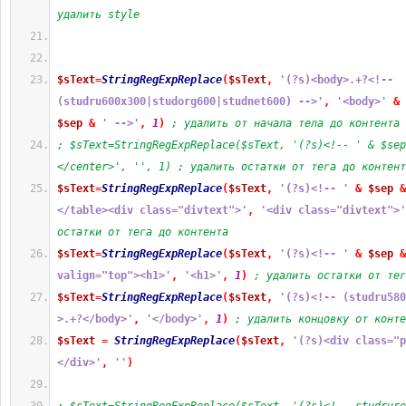
удалить style
$sText
=
StringRegExpReplace
(
$sText
,
'(?s)<body>.+?<!-- 
(studru600x300|studorg600|studnet600) -->'
,
'<body>'
&
$sep
&
' -->'
,
1
)
; удалить от начала тела до контента
; $sText=StringRegExpReplace($sText, '(?s)<!-- ' & $sep
</center>', '', 1) ; удалить остатки от тега до контент
$sText
=
StringRegExpReplace
(
$sText
,
'(?s)<!-- '
&
$sep
&
</table><div class="divtext">'
,
'<div class="divtext">'
остатки от тега до контента
$sText
=
StringRegExpReplace
(
$sText
,
'(?s)<!-- '
&
$sep
&
valign="top"><h1>'
,
'<h1>'
,
1
)
; удалить остатки от тег
$sText
=
StringRegExpReplace
(
$sText
,
'(?s)<!-- (studru580
>.+?</body>'
,
'</body>'
,
1
)
; удалить концовку от конте
$sText
=
StringRegExpReplace
(
$sText
,
'(?s)<div class="p
</div>'
,
''
)