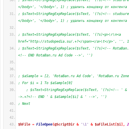
; $sText=StringRegExpReplace($sText, '(?s)<!-- studrure
</body>', '</body>', 1) ; удалить концовку от контента
; $sText=StringRegExpReplace($sText, '(?s)<!-- studsure
</body>', '</body>', 1) ; удалить концовку от контента
; $sText=StringRegExpReplace($sText, '(?s)<p>\r\n<a 
href="http://studopedia.su/.+?</span></a>\t</p>', '', 1
; $sText=StringRegExpReplace($sText, '(?s)<!-- RotaBan.
<!-- END RotaBan.ru Ad Code -->', '')
; $aSample = [2, 'RotaBan.ru Ad Code', 'RotaBan.ru Zone
; For $i = 1 To $aSample[0]
; $sText=StringRegExpReplace($sText, '(?s)<!-- ' & 
->.+?<!-- END ' & $aSample[$i] & ' -->', '')
; Next
$hFile
=
FileOpen
(
@ScriptDir
&
'\1'
&
$aFileList
[
$i
]
,
2