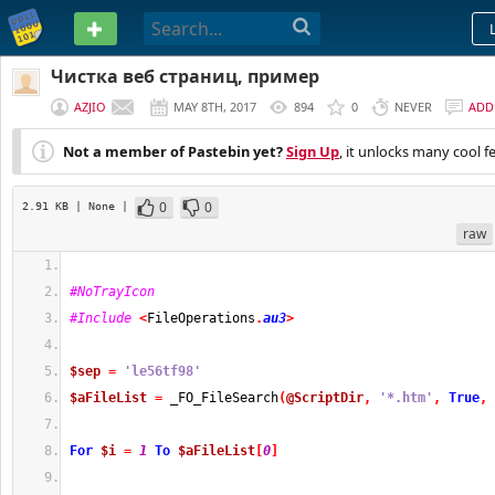
PASTEBIN
Чистка веб страниц, пример
AZJIO
MAY 8TH, 2017
894
0
NEVER
ADD
Not a member of Pastebin yet?
Sign Up
, it unlocks many cool f
0
0
2.91 KB
| None
|
raw
#NoTrayIcon
#Include
<
FileOperations
.
au3
>
$sep
=
'le56tf98'
$aFileList
=
 _FO_FileSearch
(
@ScriptDir
,
'*.htm'
,
True
,
For
$i
=
1
To
$aFileList
[
0
]