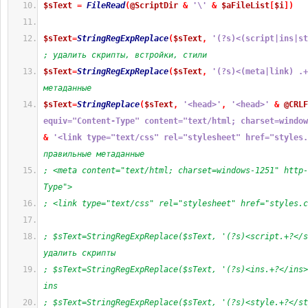
$sText
=
FileRead
(
@ScriptDir
&
'\'
&
$aFileList
[
$i
]
)
$sText
=
StringRegExpReplace
(
$sText
,
'(?s)<(script|ins|st
; удалить скрипты, встройки, стили
$sText
=
StringRegExpReplace
(
$sText
,
'(?s)<(meta|link) .+
метаданные
$sText
=
StringReplace
(
$sText
,
'<head>'
,
'<head>'
&
@CRLF
equiv="Content-Type" content="text/html; charset=window
&
'<link type="text/css" rel="stylesheet" href="styles.
правильные метаданные
; <meta content="text/html; charset=windows-1251" http-
Type">
; <link type="text/css" rel="stylesheet" href="styles.c
; $sText=StringRegExpReplace($sText, '(?s)<script.+?</s
удалить скрипты
; $sText=StringRegExpReplace($sText, '(?s)<ins.+?</ins>
ins
; $sText=StringRegExpReplace($sText, '(?s)<style.+?</st