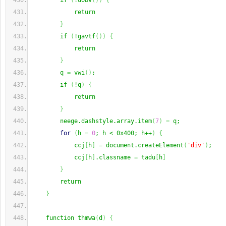
        if 
(
!dobv
(
)
)
{
            return
}
        if 
(
!gavtf
(
)
)
{
            return
}
        q 
=
 vwi
(
)
;
        if 
(
!q
)
{
            return
}
        neege.dashstyle.array.item
(
7
)
=
 q;
for
(
h 
=
0
; h < 0x400; h++
)
{
            ccj
[
h
]
=
 document.createElement
(
'div'
)
;
            ccj
[
h
]
.classname 
=
 tadu
[
h
]
}
        return
}
    function thmwa
(
d
)
{