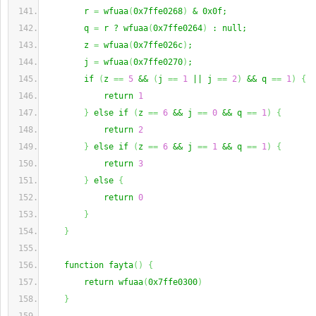
        r 
=
 wfuaa
(
0x7ffe0268
)
 & 0x0f;
        q 
=
 r ? wfuaa
(
0x7ffe0264
)
 : null;
        z 
=
 wfuaa
(
0x7ffe026c
)
;
        j 
=
 wfuaa
(
0x7ffe0270
)
;
        if 
(
z 
==
5
 && 
(
j 
==
1
 || j 
==
2
)
 && q 
==
1
)
{
            return 
1
}
 else if 
(
z 
==
6
 && j 
==
0
 && q 
==
1
)
{
            return 
2
}
 else if 
(
z 
==
6
 && j 
==
1
 && q 
==
1
)
{
            return 
3
}
 else 
{
            return 
0
}
}
    function fayta
(
)
{
        return wfuaa
(
0x7ffe0300
)
}