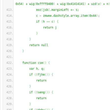
0x54
)
 + wig
(
0xffff0400
)
 + wig
(
0x41414141
)
 + uzd
(
v
)
 + n
)
            eoz
[
jsb
]
.marginLeft +
=
 s;
            c 
=
 zmwee.dashstyle.array.item
(
0x44
)
;
            if 
(
h 
==
 c
)
{
                return j
}
}
        return null
}
    function csm
(
)
{
        var h, q;
        if 
(
!fjhm
(
)
)
{
            return
}
        if 
(
!seng
(
)
)
{
            return
}