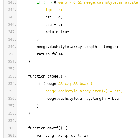
        if 
(
n >
 0 
&& o > 0 && neege.dashstyle.array.ite
            fqc = n;
            czj = o;
            bsa = u;
            return true
        }
        neege.dashstyle.array.length = length;
        return false
    }
    function ctode() {
        if (neege 
&& czj && bsa) {
            neege.dashstyle.array.item(7) = czj;
            neege.dashstyle.array.length = bsa
        }
    }
    function gavtf() {
        var a, g, x, q, u, t, i;