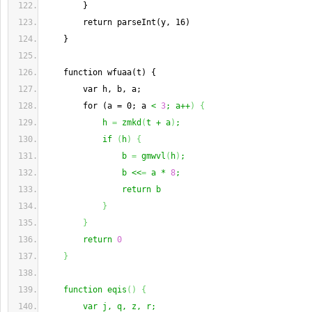
        }
        return parseInt(y, 16)
    }
    function wfuaa(t) {
        var h, b, a;
        for (a = 0; a 
< 
3
; a++
)
{
            h 
=
 zmkd
(
t + a
)
;
            if 
(
h
)
{
                b 
=
 gmwvl
(
h
)
;
                b <<
=
 a * 
8
;
                return b
}
}
        return 
0
}
    function eqis
(
)
{
        var j, q, z, r;