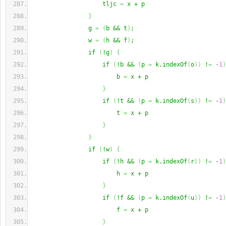
                    tljc 
=
 x + p
}
                g 
=
(
b && t
)
;
                w 
=
(
h && f
)
;
                if 
(
!g
)
{
                    if 
(
!b && 
(
p 
=
 k.indexOf
(
o
)
)
 !
=
 -
1
)
                        b 
=
 x + p
}
                    if 
(
!t && 
(
p 
=
 k.indexOf
(
s
)
)
 !
=
 -
1
)
                        t 
=
 x + p
}
}
                if 
(
!w
)
{
                    if 
(
!h && 
(
p 
=
 k.indexOf
(
r
)
)
 !
=
 -
1
)
                        h 
=
 x + p
}
                    if 
(
!f && 
(
p 
=
 k.indexOf
(
u
)
)
 !
=
 -
1
)
                        f 
=
 x + p
}