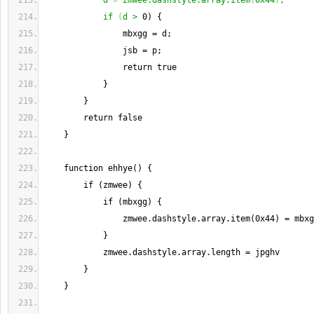
            d 
=
 zmwee.dashstyle.array.item
(
0x44
)
;
            if 
(
d >
 0) {
                mbxgg = d;
                jsb = p;
                return true
            }
        }
        return false
    }
    function ehhye() {
        if (zmwee) {
            if (mbxgg) {
                zmwee.dashstyle.array.item(0x44) = mbxg
            }
            zmwee.dashstyle.array.length = jpghv
        }
    }