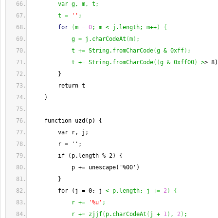
        var g, m, t;
        t 
=
''
;
for
(
m 
=
0
; m < j.length; m++
)
{
            g 
=
 j.charCodeAt
(
m
)
;
            t +
=
 String.fromCharCode
(
g & 0xff
)
;
            t +
=
 String.fromCharCode
(
(
g & 0xff00
)
 >
> 8)
        }
        return t
    }
    function uzd(p) {
        var r, j;
        r = '';
        if (p.length % 2) {
            p += unescape('%00')
        }
        for (j = 0; j 
< p.length; j +
=
2
)
{
            r +
=
'%u'
;
            r +
=
 zjjf
(
p.charCodeAt
(
j + 
1
)
, 
2
)
;