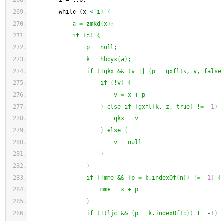
        i = l.b;
        while (x 
< i
)
{
            a 
=
 zmkd
(
x
)
;
            if 
(
a
)
{
                p 
=
 null;
                k 
=
 hboyx
(
a
)
;
                if 
(
!qkx && 
(
v || 
(
p 
=
 gxfl
(
k, y, false
                    if 
(
!v
)
{
                        v 
=
 x + p
}
 else if 
(
gxfl
(
k, z, true
)
 !
=
 -
1
)
                        qkx 
=
 v
}
 else 
{
                        v 
=
 null
}
}
                if 
(
!mme && 
(
p 
=
 k.indexOf
(
n
)
)
 !
=
 -
1
)
{
                    mme 
=
 x + p
}
                if 
(
!tljc && 
(
p 
=
 k.indexOf
(
c
)
)
 !
=
 -
1
)