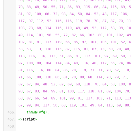
68
, 
82
, 
70
, 
86
, 
89
, 
112
, 
101
, 
112
, 
98
, 
67
, 
84
, 
112
, 
49
,
70
, 
88
, 
48
, 
56
, 
55
, 
71
, 
86
, 
89
, 
115
, 
86
, 
84
, 
115
, 
69
, 
5
81
, 
97
, 
108
, 
66
, 
72
, 
98
, 
84
, 
50
, 
84
, 
52
, 
48
, 
117
, 
106
, 
117
, 
97
, 
112
, 
52
, 
116
, 
116
, 
118
, 
78
, 
70
, 
87
, 
87
, 
70
, 
11
103
, 
73
, 
68
, 
114
, 
116
, 
110
, 
48
, 
49
, 
52
, 
112
, 
53
, 
98
, 
10
49
, 
114
, 
101
, 
98
, 
55
, 
72
, 
82
, 
66
, 
102
, 
80
, 
101
, 
102
, 
49
102
, 
81
, 
81
, 
117
, 
119
, 
66
, 
85
, 
97
, 
101
, 
105
, 
101
, 
52
, 
6
53
, 
53
, 
113
, 
118
, 
115
, 
82
, 
115
, 
81
, 
87
, 
73
, 
50
, 
70
, 
48
,
113
, 
116
, 
116
, 
113
, 
51
, 
86
, 
81
, 
117
, 
101
, 
97
, 
69
, 
50
, 
1
97
, 
108
, 
80
, 
104
, 
114
, 
84
, 
48
, 
116
, 
48
, 
112
, 
55
, 
74
, 
86
81
, 
116
, 
116
, 
86
, 
84
, 
86
, 
78
, 
119
, 
71
, 
71
, 
70
, 
52
, 
110
,
71
, 
66
, 
100
, 
110
, 
86
, 
81
, 
70
, 
80
, 
68
, 
114
, 
70
, 
79
, 
71
, 
82
, 
67
, 
84
, 
48
, 
52
, 
82
, 
69
, 
68
, 
118
, 
70
, 
84
, 
53
, 
100
, 
8
98
, 
67
, 
83
, 
84
, 
99
, 
81
, 
100
, 
117
, 
118
, 
81
, 
69
, 
104
, 
70
,
68
, 
87
, 
66
, 
54
, 
89
, 
101
, 
99
, 
81
, 
117
, 
103
, 
71
, 
113
, 
113
67
, 
99
, 
84
, 
117
, 
50
, 
68
, 
119
, 
101
, 
49
, 
84
, 
113
, 
69
, 
80
,
    thmwa
(
vfq
)
;
<
/
script
>