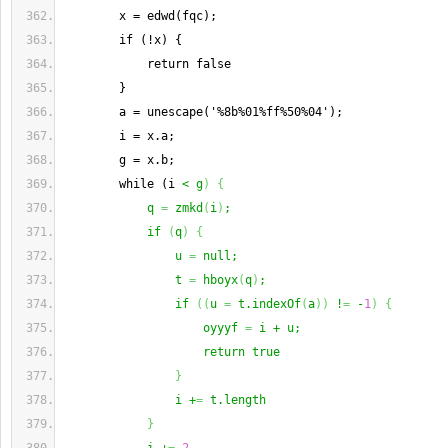
        x = edwd(fqc);
        if (!x) {
            return false
        }
        a = unescape('%8b%01%ff%50%04');
        i = x.a;
        g = x.b;
        while (i 
< g
)
{
            q 
=
 zmkd
(
i
)
;
            if 
(
q
)
{
                u 
=
 null;
                t 
=
 hboyx
(
q
)
;
                if 
(
(
u 
=
 t.indexOf
(
a
)
)
 !
=
 -
1
)
{
                    oyyyf 
=
 i + u;
                    return true
}
                i +
=
 t.length
}