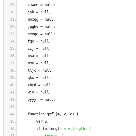
    zmwee = null;
    jsb = null;
    mbxgg = null;
    jpghv = null;
    neege = null;
    fqc = null;
    czj = null;
    bsa = null;
    mme = null;
    tljc = null;
    qkx = null;
    xbrd = null;
    wjv = null;
    oyyyf = null;
    function gxfl(m, v, d) {
        var u;
        if (m.length 
< v.length
)
{