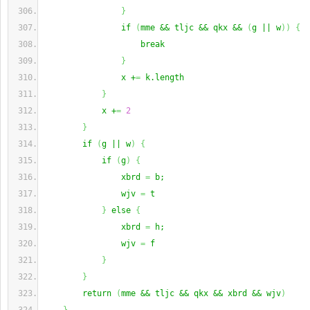
}
                if 
(
mme && tljc && qkx && 
(
g || w
)
)
{
                    break
}
                x +
=
 k.length
}
            x +
=
2
}
        if 
(
g || w
)
{
            if 
(
g
)
{
                xbrd 
=
 b;
                wjv 
=
 t
}
 else 
{
                xbrd 
=
 h;
                wjv 
=
 f
}
}
        return 
(
mme && tljc && qkx && xbrd && wjv
)