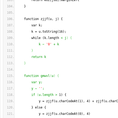
        return eoz[jsb].marginLeft
    }
    function zjjf(u, j) {
        var k;
        k = u.toString(16);
        while (k.length 
< j
)
{
            k 
=
'0'
 + k
}
        return k
}
    function gmwvl
(
u
)
{
        var y;
        y 
=
''
;
        if 
(
u.length >
 1) {
            y = zjjf(u.charCodeAt(1), 4) + zjjf(u.charC
        } else {
            y = zjjf(u.charCodeAt(0), 4)