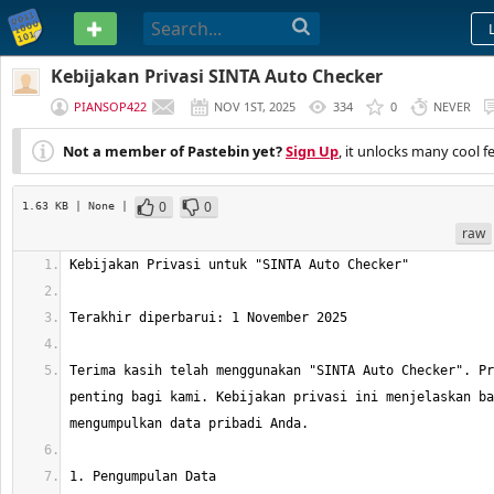
PASTEBIN
Kebijakan Privasi SINTA Auto Checker
PIANSOP422
NOV 1ST, 2025
334
0
NEVER
Not a member of Pastebin yet?
Sign Up
, it unlocks many cool f
0
0
1.63 KB
| None
|
raw
Terima kasih telah menggunakan "SINTA Auto Checker". Pr
penting bagi kami. Kebijakan privasi ini menjelaskan ba