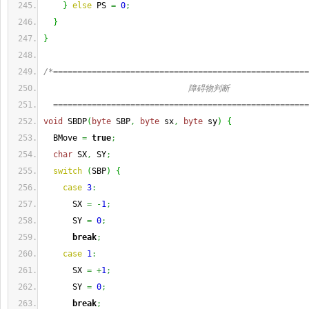
}
else
 PS 
=
0
;
}
}
/*=====================================================
                              障碍物判断
  =====================================================
void
 SBDP
(
byte
 SBP
,
byte
 sx
,
byte
 sy
)
{
  BMove 
=
true
;
char
 SX
,
 SY
;
switch
(
SBP
)
{
case
3
:
      SX 
=
-
1
;
      SY 
=
0
;
break
;
case
1
:
      SX 
=
+
1
;
      SY 
=
0
;
break
;