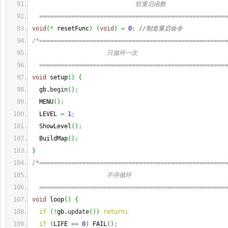
                             软重启函数
  =====================================================
void
(
*
 resetFunc
)
(
void
)
=
0
;
//制造重启命令
/*=====================================================
                     只循环一次
  =====================================================
void
 setup
(
)
{
  gb.
begin
(
)
;
  MENU
(
)
;
  LEVEL 
=
1
;
  ShowLevel
(
)
;
  BuildMap
(
)
;
}
/*=====================================================
                     不停循环
  =====================================================
void
 loop
(
)
{
if
(
!
gb.
update
(
)
)
return
;
if
(
LIFE 
==
0
)
 FAIL
(
)
;