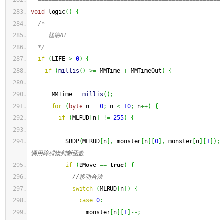
  =====================================================
void
 logic
(
)
{
/*
     怪物AI
  */
if
(
LIFE 
>
0
)
{
if
(
millis
(
)
>=
 MMTime 
+
 MMTimeOut
)
{
      MMTime 
=
millis
(
)
;
for
(
byte
 n 
=
0
;
 n 
<
10
;
 n
++
)
{
if
(
MLRUD
[
n
]
!=
255
)
{
          SBDP
(
MLRUD
[
n
]
,
 monster
[
n
]
[
0
]
,
 monster
[
n
]
[
1
]
)
;
调用障碍物判断函数
if
(
BMove 
==
true
)
{
//移动合法
switch
(
MLRUD
[
n
]
)
{
case
0
:
                monster
[
n
]
[
1
]
--;