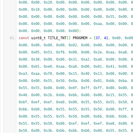
0x00
,
0x00
,
0x20
,
0x00
,
0x00
,
0x00
,
0x00
,
0x00
,
0x00
,
0
0x00
,
0x10
,
0x00
,
0x00
,
0x00
,
0x00
,
0x00
,
0x00
,
0x80
,
0
0x00
,
0x00
,
0x00
,
0x00
,
0x00
,
0x00
,
0x00
,
0x55
,
0x00
,
0
0x00
,
0x00
,
0x00
,
0x00
,
0x00
,
0x00
,
0xaa
,
0x00
,
0x00
,
0
0x00
,
0x00
,
0x00
,
0x00
,
0x00
}
;
const
 uint8_t TITLE_TNT
[
]
 PROGMEM 
=
{
37
,
41
,
0x00
,
0x00
0x00
,
0x00
,
0x00
,
0x00
,
0x02
,
0x00
,
0x00
,
0x00
,
0x00
,
0
0x00
,
0x05
,
0x53
,
0xf8
,
0x00
,
0x00
,
0x2e
,
0xaa
,
0xa8
,
0
0x00
,
0x38
,
0x00
,
0x00
,
0x31
,
0xa2
,
0xa0
,
0x00
,
0x00
,
0
0x00
,
0x01
,
0xe0
,
0xaa
,
0xa0
,
0x00
,
0x01
,
0x41
,
0x00
,
0
0xa3
,
0xaa
,
0xf8
,
0x00
,
0x15
,
0x40
,
0x13
,
0x00
,
0x00
,
0
0x00
,
0x00
,
0x55
,
0x50
,
0x0a
,
0x00
,
0x01
,
0xbb
,
0xba
,
0
0x55
,
0x55
,
0x00
,
0x00
,
0x0f
,
0xff
,
0xff
,
0x80
,
0x00
,
0
0x40
,
0x00
,
0x1b
,
0xbb
,
0xbb
,
0x80
,
0x00
,
0x15
,
0x55
,
0
0x6f
,
0xef
,
0xef
,
0xe0
,
0x00
,
0x55
,
0x55
,
0x55
,
0x50
,
0
0xbb
,
0xb0
,
0x00
,
0x55
,
0x55
,
0x55
,
0x50
,
0x00
,
0xff
,
0
0x00
,
0x55
,
0x55
,
0x55
,
0x50
,
0x00
,
0xbb
,
0xbb
,
0xbb
,
0
0x55
,
0x55
,
0x50
,
0x00
,
0xef
,
0xef
,
0xef
,
0xe8
,
0x00
,
0
0x50
,
0x00
,
0x3b
,
0xbb
,
0xbb
,
0xb0
,
0x00
,
0x55
,
0x55
,
0