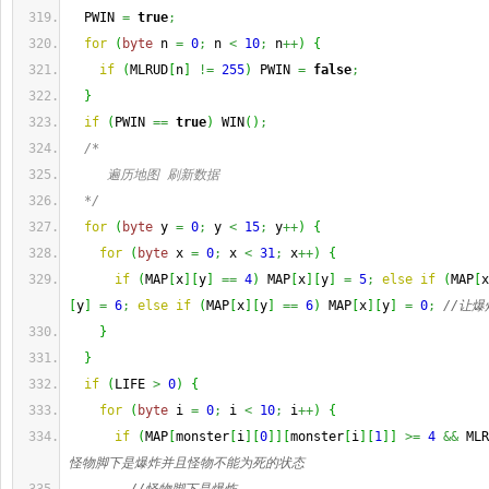
  PWIN 
=
true
;
for
(
byte
 n 
=
0
;
 n 
<
10
;
 n
++
)
{
if
(
MLRUD
[
n
]
!=
255
)
 PWIN 
=
false
;
}
if
(
PWIN 
==
true
)
 WIN
(
)
;
/*
     遍历地图 刷新数据
  */
for
(
byte
 y 
=
0
;
 y 
<
15
;
 y
++
)
{
for
(
byte
 x 
=
0
;
 x 
<
31
;
 x
++
)
{
if
(
MAP
[
x
]
[
y
]
==
4
)
 MAP
[
x
]
[
y
]
=
5
;
else
if
(
MAP
[
x
[
y
]
=
6
;
else
if
(
MAP
[
x
]
[
y
]
==
6
)
 MAP
[
x
]
[
y
]
=
0
;
//让
}
}
if
(
LIFE 
>
0
)
{
for
(
byte
 i 
=
0
;
 i 
<
10
;
 i
++
)
{
if
(
MAP
[
monster
[
i
]
[
0
]
]
[
monster
[
i
]
[
1
]
]
>=
4
&&
 MLR
怪物脚下是爆炸并且怪物不能为死的状态