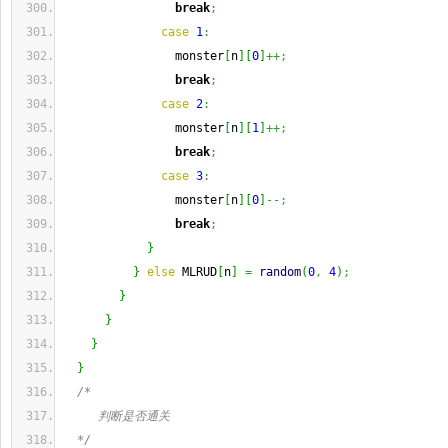
break
;
case
1
:
                monster
[
n
]
[
0
]
++;
break
;
case
2
:
                monster
[
n
]
[
1
]
++;
break
;
case
3
:
                monster
[
n
]
[
0
]
--;
break
;
}
}
else
 MLRUD
[
n
]
=
random
(
0
,
4
)
;
}
}
}
}
/*
     判断是否通关
  */