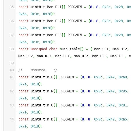
0x6a
,
0x3c
,
0x28
}
;
const
 uint8_t Man_D_1
[
]
 PROGMEM 
=
{
8
,
8
,
0x3c
,
0x28
,
0x
0x6a
,
0x3c
,
0x28
}
;
const
 uint8_t Man_D_2
[
]
 PROGMEM 
=
{
8
,
8
,
0x3c
,
0x28
,
0x
0x2a
,
0x3c
,
0x28
}
;
const
 uint8_t Man_D_3
[
]
 PROGMEM 
=
{
8
,
8
,
0x3c
,
0x28
,
0x
0x6a
,
0x3c
,
0x28
}
;
const
unsigned
char
*
Man_table
[
]
=
{
 Man_U_1
,
 Man_U_2
,
 
Man_R_2
,
 Man_R_3
,
 Man_D_1
,
 Man_D_2
,
 Man_D_3
,
 Man_L_1
,
 M
/*    Monstre    */
const
 uint8_t M_L
[
]
 PROGMEM 
=
{
8
,
8
,
0x3c
,
0x42
,
0xa9
,
0x7e
,
0x18
}
;
const
 uint8_t M_R
[
]
 PROGMEM 
=
{
8
,
8
,
0x3c
,
0x42
,
0x95
,
0x7e
,
0x18
}
;
const
 uint8_t M_U
[
]
 PROGMEM 
=
{
8
,
8
,
0x3c
,
0x42
,
0x81
,
0x7e
,
0x18
}
;
const
 uint8_t M_D
[
]
 PROGMEM 
=
{
8
,
8
,
0x3c
,
0x42
,
0xa5
,
0x7e
,
0x18
}
;