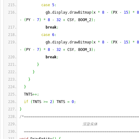
case
5
:
            gb.
display
.
drawBitmap
(
x 
*
8
-
(
PX 
-
15
)
*
8
-
(
PY 
-
7
)
*
8
-
32
+
 CSY
,
 BOOM_2
)
;
break
;
case
6
:
            gb.
display
.
drawBitmap
(
x 
*
8
-
(
PX 
-
15
)
*
8
-
(
PY 
-
7
)
*
8
-
32
+
 CSY
,
 BOOM_3
)
;
break
;
}
}
}
}
  TNTS
++;
if
(
TNTS 
>=
2
)
 TNTS 
=
0
;
}
/*=====================================================
                             渲染实体
  =====================================================