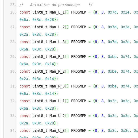
/*   Animation du personnage    */
const
 uint8_t Man_L_1
[
]
 PROGMEM 
=
{
8
,
8
,
0x7d
,
0x2e
,
0x
0x6a
,
0x3c
,
0x28
}
;
const
 uint8_t Man_L_2
[
]
 PROGMEM 
=
{
8
,
8
,
0x7d
,
0x2e
,
0x
0x2a
,
0x3c
,
0x28
}
;
const
 uint8_t Man_L_3
[
]
 PROGMEM 
=
{
8
,
8
,
0x7d
,
0x2e
,
0x
0x6a
,
0x3c
,
0x28
}
;
const
 uint8_t Man_R_1
[
]
 PROGMEM 
=
{
8
,
8
,
0xbe
,
0x74
,
0x
0x6a
,
0x3c
,
0x14
}
;
const
 uint8_t Man_R_2
[
]
 PROGMEM 
=
{
8
,
8
,
0xbe
,
0x74
,
0x
0x2a
,
0x3c
,
0x14
}
;
const
 uint8_t Man_R_3
[
]
 PROGMEM 
=
{
8
,
8
,
0xbe
,
0x74
,
0x
0x6a
,
0x3c
,
0x14
}
;
const
 uint8_t Man_U_1
[
]
 PROGMEM 
=
{
8
,
8
,
0x3c
,
0x3c
,
0x
0x6a
,
0x3c
,
0x28
}
;
const
 uint8_t Man_U_2
[
]
 PROGMEM 
=
{
8
,
8
,
0x3c
,
0x3c
,
0x
0x2a
,
0x3c
,
0x28
}
;
const
 uint8_t Man_U_3
[
]
 PROGMEM 
=
{
8
,
8
,
0x3c
,
0x3c
,
0x