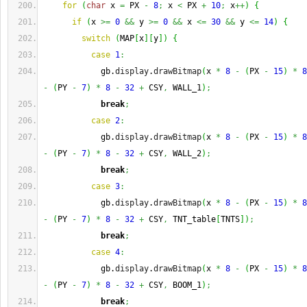
for
(
char
 x 
=
 PX 
-
8
;
 x 
<
 PX 
+
10
;
 x
++
)
{
if
(
x 
>=
0
&&
 y 
>=
0
&&
 x 
<=
30
&&
 y 
<=
14
)
{
switch
(
MAP
[
x
]
[
y
]
)
{
case
1
:
            gb.
display
.
drawBitmap
(
x 
*
8
-
(
PX 
-
15
)
*
8
-
(
PY 
-
7
)
*
8
-
32
+
 CSY
,
 WALL_1
)
;
break
;
case
2
:
            gb.
display
.
drawBitmap
(
x 
*
8
-
(
PX 
-
15
)
*
8
-
(
PY 
-
7
)
*
8
-
32
+
 CSY
,
 WALL_2
)
;
break
;
case
3
:
            gb.
display
.
drawBitmap
(
x 
*
8
-
(
PX 
-
15
)
*
8
-
(
PY 
-
7
)
*
8
-
32
+
 CSY
,
 TNT_table
[
TNTS
]
)
;
break
;
case
4
:
            gb.
display
.
drawBitmap
(
x 
*
8
-
(
PX 
-
15
)
*
8
-
(
PY 
-
7
)
*
8
-
32
+
 CSY
,
 BOOM_1
)
;
break
;