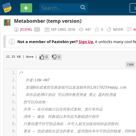
PASTEBIN
Metabomber (temp version)
JICEHEL
SEP 23RD, 2018
447
0
NEVER
A
Not a member of Pastebin yet?
Sign Up
, it unlocks many cool f
0
0
22.25 KB
| None
|
raw
/*
   作者:LHW-HWT
   发现BUG或者想完善游戏可以发送邮件到
1281702594@qq.com
   本作品使用CC协议 可以用作教育用途 禁止 盈利性用途
  您可以自由地：
  共享 — 在任何媒介以任何形式复制、发行本作品
  演绎 — 修改、转换或以本作品为基础进行创作
  只要你遵守许可协议条款，许可人就无法收回你的这些权利。
  署名 — 您必须给出适当的署名，提供指向本许可协议的链接，同时