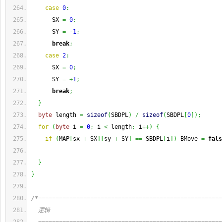
case
0
:
      SX 
=
0
;
      SY 
=
-
1
;
break
;
case
2
:
      SX 
=
0
;
      SY 
=
+
1
;
break
;
}
byte
 length 
=
sizeof
(
SBDPL
)
/
sizeof
(
SBDPL
[
0
]
)
;
for
(
byte
 i 
=
0
;
 i 
<
 length
;
 i
++
)
{
if
(
MAP
[
sx 
+
 SX
]
[
sy 
+
 SY
]
==
 SBDPL
[
i
]
)
 BMove 
=
fals
}
}
/*=====================================================
  逻辑