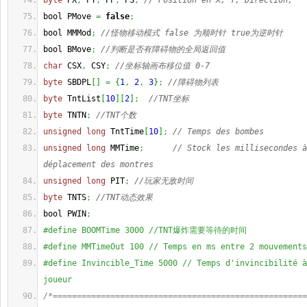
byte
 PX
,
 PY
,
 PP
,
 PS
;
// Position en X, Y, Direction,
bool PMove 
=
false
;
bool MMMod
;
//怪物移动模式 false 为顺时针 true为逆时针
bool BMove
;
//判断是否有障碍物的全局返回值
char
 CSX
,
 CSY
;
//坐标轴画布移位值 0-7
byte
 SBDPL
[
]
=
{
1
,
2
,
3
}
;
//障碍物列表
byte
 TntList
[
10
]
[
2
]
;
//TNT坐标
byte
 TNTN
;
//TNT个数
unsigned
long
 TntTime
[
10
]
;
// Temps des bombes
unsigned
long
 MMTime
;
// Stock les millisecondes à
déplacement des montres
unsigned
long
 PIT
;
//玩家无敌时间
byte
 TNTS
;
//TNT动态效果
bool PWIN
;
#define BOOMTime 3000 //TNT爆炸需要等待的时间
#define MMTimeOut 100 // Temps en ms entre 2 mouvements
#define Invincible_Time 5000 // Temps d'invincibilité à
joueur
/*=====================================================