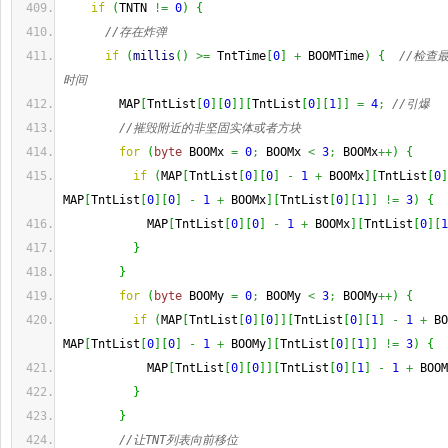
if
(
TNTN 
!=
0
)
{
//存在炸弹
if
(
millis
(
)
>=
 TntTime
[
0
]
+
 BOOMTime
)
{
//检查
时间
        MAP
[
TntList
[
0
]
[
0
]
]
[
TntList
[
0
]
[
1
]
]
=
4
;
//引爆
//摧毁附近的非坚固实体或者方块
for
(
byte
 BOOMx 
=
0
;
 BOOMx 
<
3
;
 BOOMx
++
)
{
if
(
MAP
[
TntList
[
0
]
[
0
]
-
1
+
 BOOMx
]
[
TntList
[
0
]
MAP
[
TntList
[
0
]
[
0
]
-
1
+
 BOOMx
]
[
TntList
[
0
]
[
1
]
]
!=
3
)
{
            MAP
[
TntList
[
0
]
[
0
]
-
1
+
 BOOMx
]
[
TntList
[
0
]
[
1
}
}
for
(
byte
 BOOMy 
=
0
;
 BOOMy 
<
3
;
 BOOMy
++
)
{
if
(
MAP
[
TntList
[
0
]
[
0
]
]
[
TntList
[
0
]
[
1
]
-
1
+
 BO
MAP
[
TntList
[
0
]
[
0
]
-
1
+
 BOOMy
]
[
TntList
[
0
]
[
1
]
]
!=
3
)
{
            MAP
[
TntList
[
0
]
[
0
]
]
[
TntList
[
0
]
[
1
]
-
1
+
 BOOM
}
}
//让TNT列表向前移位