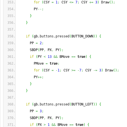
for
(
CSY 
=
1
;
 CSY 
<=
7
;
 CSY 
+=
3
)
 Draw
(
)
;
        PY
--;
}
}
if
(
gb.
buttons
.
pressed
(
BUTTON_DOWN
)
)
{
      PP 
=
2
;
      SBDP
(
PP
,
 PX
,
 PY
)
;
if
(
PY 
<
13
&&
 BMove 
==
true
)
{
        PMove 
=
true
;
for
(
CSY 
=
-
1
;
 CSY 
>=
-
7
;
 CSY 
-=
3
)
 Draw
(
)
;
        PY
++;
}
}
if
(
gb.
buttons
.
pressed
(
BUTTON_LEFT
)
)
{
      PP 
=
3
;
      SBDP
(
PP
,
 PX
,
 PY
)
;
if
(
PX 
>
1
&&
 BMove 
==
true
)
{