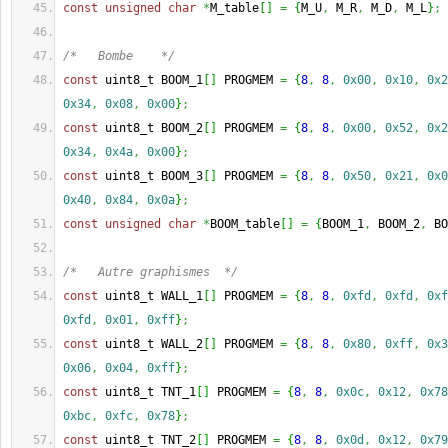
const
unsigned
char
*
M_table
[
]
=
{
M_U
,
 M_R
,
 M_D
,
 M_L
}
;
/*   Bombe    */
const
 uint8_t BOOM_1
[
]
 PROGMEM 
=
{
8
,
8
,
0x00
,
0x10
,
0x2
0x34
,
0x08
,
0x00
}
;
const
 uint8_t BOOM_2
[
]
 PROGMEM 
=
{
8
,
8
,
0x00
,
0x52
,
0x2
0x34
,
0x4a
,
0x00
}
;
const
 uint8_t BOOM_3
[
]
 PROGMEM 
=
{
8
,
8
,
0x50
,
0x21
,
0x0
0x40
,
0x84
,
0x0a
}
;
const
unsigned
char
*
BOOM_table
[
]
=
{
BOOM_1
,
 BOOM_2
,
 BO
/*   Autre graphismes  */
const
 uint8_t WALL_1
[
]
 PROGMEM 
=
{
8
,
8
,
0xfd
,
0xfd
,
0xf
0xfd
,
0x01
,
0xff
}
;
const
 uint8_t WALL_2
[
]
 PROGMEM 
=
{
8
,
8
,
0x80
,
0xff
,
0x3
0x06
,
0x04
,
0xff
}
;
const
 uint8_t TNT_1
[
]
 PROGMEM 
=
{
8
,
8
,
0x0c
,
0x12
,
0x78
0xbc
,
0xfc
,
0x78
}
;
const
 uint8_t TNT_2
[
]
 PROGMEM 
=
{
8
,
8
,
0x0d
,
0x12
,
0x79