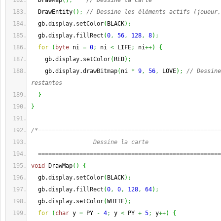
  DrawMap
(
)
;
// Dessine la carte
  DrawEntity
(
)
;
// Dessine les éléments actifs (joueur,
  gb.
display
.
setColor
(
BLACK
)
;
  gb.
display
.
fillRect
(
0
,
56
,
128
,
8
)
;
for
(
byte
 ni 
=
0
;
 ni 
<
 LIFE
;
 ni
++
)
{
    gb.
display
.
setColor
(
RED
)
;
    gb.
display
.
drawBitmap
(
ni 
*
9
,
56
,
 LOVE
)
;
// Dessine
restantes
}
}
/*=====================================================
                  Dessine la carte
  =====================================================
void
 DrawMap
(
)
{
  gb.
display
.
setColor
(
BLACK
)
;
  gb.
display
.
fillRect
(
0
,
0
,
128
,
64
)
;
  gb.
display
.
setColor
(
WHITE
)
;
for
(
char
 y 
=
 PY 
-
4
;
 y 
<
 PY 
+
5
;
 y
++
)
{