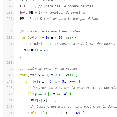
// Iinitialisation du niveau
  LIFE 
=
3
;
// Initalise le nombre de vies
byte
 MN 
=
0
;
// Compteur de monstres
  PP 
=
2
;
// Direction vers le bas par défaut
// Boucle d'effacement des bombes
for
(
byte
 n 
=
0
;
 n 
<
10
;
 n
++
)
{
    TntTime
[
n
]
=
0
;
// Remise à 0 de l'tat des bombes
    MLRUD
[
n
]
=
255
;
}
// Boucle de création du niveau
for
(
byte
 y 
=
0
;
 y 
<
15
;
 y
++
)
{
for
(
byte
 x 
=
0
;
 x 
<
31
;
 x
++
)
{
// Dessine des murs sur la première et la dernièr
if
(
y 
==
0
||
 y 
==
14
)
{
        MAP
[
x
]
[
y
]
=
1
;
// Dessine des murs sur la première et la derni
}
else
if
(
x 
==
0
||
 x 
==
30
)
{