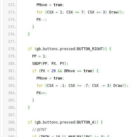
        PMove 
=
true
;
for
(
CSX 
=
1
;
 CSX 
<=
7
;
 CSX 
+=
3
)
 Draw
(
)
;
        PX
--;
}
}
if
(
gb.
buttons
.
pressed
(
BUTTON_RIGHT
)
)
{
      PP 
=
1
;
      SBDP
(
PP
,
 PX
,
 PY
)
;
if
(
PX 
<
29
&&
 BMove 
==
true
)
{
        PMove 
=
true
;
for
(
CSX 
=
-
1
;
 CSX 
>=
-
7
;
 CSX 
-=
3
)
 Draw
(
)
;
        PX
++;
}
}
if
(
gb.
buttons
.
pressed
(
BUTTON_A
)
)
{
//放TNT