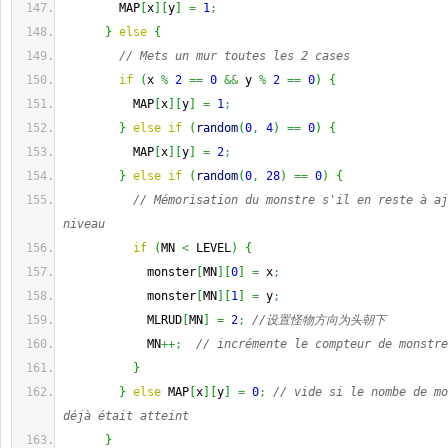
        MAP
[
x
]
[
y
]
=
1
;
}
else
{
// Mets un mur toutes les 2 cases
if
(
x 
%
2
==
0
&&
 y 
%
2
==
0
)
{
          MAP
[
x
]
[
y
]
=
1
;
}
else
if
(
random
(
0
,
4
)
==
0
)
{
          MAP
[
x
]
[
y
]
=
2
;
}
else
if
(
random
(
0
,
28
)
==
0
)
{
// Mémorisation du monstre s'il en reste à aj
niveau
if
(
MN 
<
 LEVEL
)
{
            monster
[
MN
]
[
0
]
=
 x
;
            monster
[
MN
]
[
1
]
=
 y
;
            MLRUD
[
MN
]
=
2
;
//设置怪物方向为头朝下
            MN
++;
// incrémente le compteur de monstre
}
}
else
 MAP
[
x
]
[
y
]
=
0
;
// vide si le nombe de mo
déjà était atteint
}