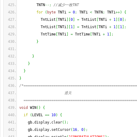
        TNTN
--;
//减少一枚TNT
for
(
byte
 TNTi 
=
0
;
 TNTi 
<
 TNTN
;
 TNTi
++
)
{
          TntList
[
TNTi
]
[
0
]
=
 TntList
[
TNTi 
+
1
]
[
0
]
;
          TntList
[
TNTi
]
[
1
]
=
 TntList
[
TNTi 
+
1
]
[
1
]
;
          TntTime
[
TNTi
]
=
 TntTime
[
TNTi 
+
1
]
;
}
}
}
}
}
/*=====================================================
                     通关
  =====================================================
void
 WIN
(
)
{
if
(
LEVEL 
==
10
)
{
    gb.
display
.
clear
(
)
;
    gb.
display
.
setCursor
(
16
,
0
)
;