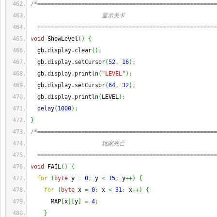
/*=====================================================
                     显示关卡
  =====================================================
void
 ShowLevel
(
)
{
  gb.
display
.
clear
(
)
;
  gb.
display
.
setCursor
(
52
,
16
)
;
  gb.
display
.
println
(
"LEVEL"
)
;
  gb.
display
.
setCursor
(
64
,
32
)
;
  gb.
display
.
println
(
LEVEL
)
;
delay
(
1000
)
;
}
/*=====================================================
                     玩家死亡
  =====================================================
void
 FAIL
(
)
{
for
(
byte
 y 
=
0
;
 y 
<
15
;
 y
++
)
{
for
(
byte
 x 
=
0
;
 x 
<
31
;
 x
++
)
{
      MAP
[
x
]
[
y
]
=
4
;
}