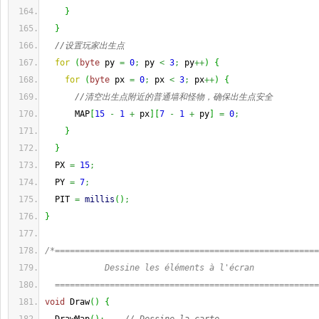
}
}
//设置玩家出生点
for
(
byte
 py 
=
0
;
 py 
<
3
;
 py
++
)
{
for
(
byte
 px 
=
0
;
 px 
<
3
;
 px
++
)
{
//清空出生点附近的普通墙和怪物，确保出生点安全
      MAP
[
15
-
1
+
 px
]
[
7
-
1
+
 py
]
=
0
;
}
}
  PX 
=
15
;
  PY 
=
7
;
  PIT 
=
millis
(
)
;
}
/*=====================================================
            Dessine les éléments à l'écran
  =====================================================
void
 Draw
(
)
{