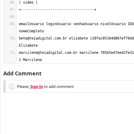
emailUsuario loginUsuario senhaUsuario nivelUsuario IDU
bete@teiadigital.com.br
 elizabete c28fac85164d867ef78dd
marcilene@teiadigital.com.br
 marcilene 785b5e47eed2fe31
2 Marcilene
Add Comment
Please,
Sign In
to add comment