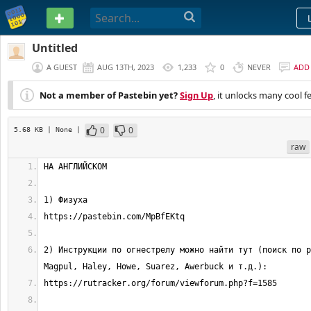
PASTEBIN
Untitled
A GUEST
AUG 13TH, 2023
1,233
0
NEVER
ADD
Not a member of Pastebin yet?
Sign Up
, it unlocks many cool f
0
0
5.68 KB
| None
|
raw
2) Инструкции по огнестрелу можно найти тут (поиск по р