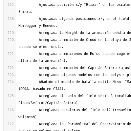
	- Ajustada posición x/y "Elixir" en las escaleras del edificio 
	- Ajustadas algunas posiciones x/y en el field "blin66_2" de 
	- Arreglada animación de Cloud en la playa de Junon (por script), 
	- Arreglada animaciones de Rufus cuando coge el barco (ajuste de 
	- Añadido el modelo de batalla estilo Nino, "Marine" de Shinra 
	- Arreglado el suelo del field shpin_3 (ocultaba los pies de 
	- Arregladas escaleras del field del2 (resuelto bug del 
	- Arreglada la "Parabólica" del Observatorio del Cañón Cosmo para 