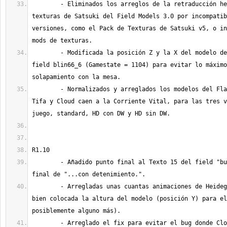
	- Eliminados los arreglos de la retraducción hecho sobre las 
texturas de Satsuki del Field Models 3.0 por incompatib
versiones, como el Pack de Texturas de Satsuki v5, o in
	- Modificada la posición Z y la X del modelo de Heidegger en el 
field blin66_6 (Gamestate = 1104) para evitar lo máximo
	- Normalizados y arreglados los modelos del Flashback 3, cuando 
Tifa y Cloud caen a la Corriente Vital, para las tres v
	- Añadido punto final al Texto 15 del field "bugin1a/541" al 
	- Arregladas unas cuantas animaciones de Heidegger que no tenían 
bien colocada la altura del modelo (posición Y) para el
	- Arreglado el fix para evitar el bug donde Cloud puede acceder a 