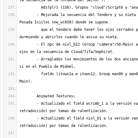
	- Mejorada la secuencia del Tendero y su nieta en la armería de 
	  que el tendero debe tener los ojos cerrados porque está 
	- El npc de nivl_b22 (Group "camera"/S0-Main) ahora cierra los 
	- Arreglados los movimientos de los dos ancianos que hablan entre 
	  fields (itown1a e itown12, Group man00 y man01, script S0-
	- Actualizado el field wcrimb_1 a la versión vanilla (con la 
	- Actualizado el field nivl_b1 a la versión vanilla (con la 