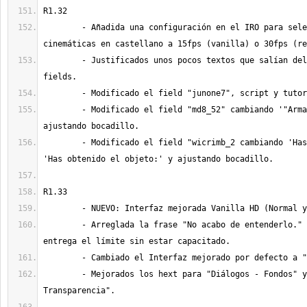
	- Añadida una configuración en el IRO para seleccionar las 
	- Justificados unos pocos textos que salían del "bocadillo" en 
	- Modificado el field "md8_52" cambiando '"Arma"' por '«Arma»' y 
	- Modificado el field "wicrimb_2 cambiando 'Has obtenido:' por 
	- Arreglada la frase "No acabo de entenderlo." cuando se le 
	- Mejorados los hext para "Diálogos - Fondos" y "Diálogos - 