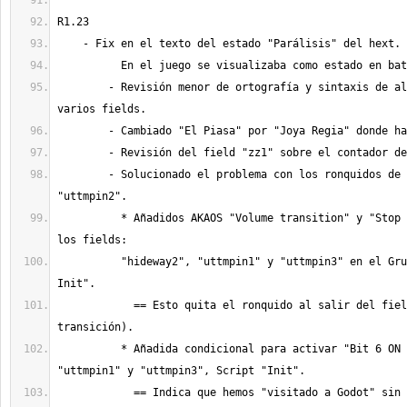
	- Revisión menor de ortografía y sintaxis de algunos textos en 
	- Solucionado el problema con los ronquidos de Godot en el field 
	  * Añadidos AKAOS "Volume transition" y "Stop Sound Effect" en 
	  "hideway2", "uttmpin1" y "uttmpin3" en el Grupo "directr", "S0-
	    == Esto quita el ronquido al salir del field "uttmpin2" (con 
	  * Añadida condicional para activar "Bit 6 ON in Var[3][189]" en 
	    == Indica que hemos "visitado a Godot" sin haber hablado con 