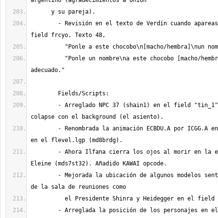
	- Revisión en el texto de Verdín cuando apareas chocobos en el 
	  "Ponle un nombre\na este chocobo [macho/hembra]\nque sea 
	- Arreglado NPC 37 (shain1) en el field "tin_1" para que no 
	- Renombrada la animación ECBDU.A por ICGG.A en la carpeta char y 
	- Ahora Ilfana cierra los ojos al morir en la escena que cuenta 
	- Mejorada la ubicación de algunos modelos sentados en las sillas 
	- Arreglada la posición de los personajes en el script cuando 