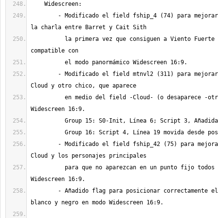
	- Modificado el field fship_4 (74) para mejorar la secuencia de 
	  la primera vez que consiguen a Viento Fuerte (Highwind) y sea 
	- Modificado el field mtnvl2 (311) para mejorar la secuencia de 
	  en medio del field -Cloud- (o desaparece -otro chico-) en modo 
	- Modificado el field fship_42 (75) para mejorar la secuencia de 
	  para que no aparezcan en un punto fijo todos juntos en modo 
	- Añadido flag para posicionar correctamente el minimapa en 