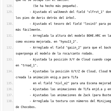
	- Ajustado el walkmesh del field "slfrst_1" donde se pueden ver 
	- Ajustado el tesoro del field "losin3" para poder acceder a él 
	- Arreglada la altura del modelo BOHE.HRC en las animaciones, 
	- Arreglado el field "gaiin_2" para que el background no se 
	- Ajustada la posición X/Y de Cloud cuando coge la Materia Negra 
	- Ajustadas la posición X/Y/Z de Cloud, Cloud Niño y Tifa y 
	- Arreglada la textura con números del Minijuego de las Carreras 