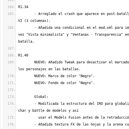
	- Arreglado el crash que aparece en post-batalla con el Battle UI 
	- Añadida una condicional en el mod.xml para impedir usar a la 
vez "Vista minimalista" y "Ventanas - Transparencia" en
	NUEVO: Añadido Tweak para desactivar el marcador piramidal sobre 
	- Modificada la estructura del IRO para globalizar las carpetas 
	- Añadida textura FX de las hojas y la arena cuando se anda por 