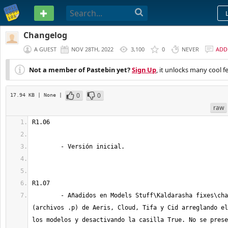
PASTEBIN
Changelog
A GUEST
NOV 28TH, 2022
3,100
0
NEVER
ADD
Not a member of Pastebin yet?
Sign Up
, it unlocks many cool f
0
0
17.94 KB
| None
|
raw
	- Añadidos en Models Stuff\Kaldarasha fixes\char los modelos 
(archivos .p) de Aeris, Cloud, Tifa y Cid arreglando el
los modelos y desactivando la casilla True. No se prese