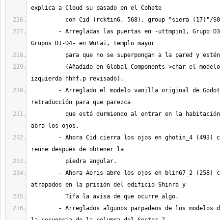
	- Arregladas las puertas en -uttmpin1, Grupo D3(16)- y -uttmpin2, 
	  (Añadido en Global Components->char el modelo de la puerta 
	- Arreglado el modelo vanilla original de Godot (los ojos) de la 
	  que está durmiendo al entrar en la habitación y posteriormente 
	- Ahora Cid cierra los ojos en ghotin_4 (493) cuando el grupo de 
	- Ahora Aeris abre los ojos en blin67_2 (258) cuando están 
	- Arreglados algunos parpadeos de los modelos de Cloud y Wedge en 