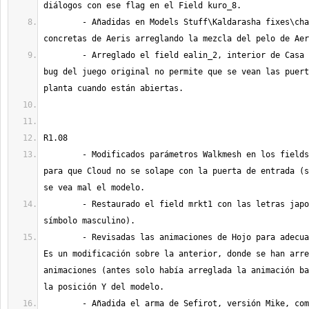
	- Añadidas en Models Stuff\Kaldarasha fixes\char unas animaciones 
	- Arreglado el field ealin_2, interior de Casa de Aeris, donde un 
bug del juego original no permite que se vean las puert
	- Modificados parámetros Walkmesh en los fields mrkt2 y mkt_m 
para que Cloud no se solape con la puerta de entrada (s
	- Restaurado el field mrkt1 con las letras japonesas (en vez del 
	- Revisadas las animaciones de Hojo para adecuarlas a la altura. 
Es un modificación sobre la anterior, donde se han arre
animaciones (antes solo había arreglada la animación ba
	- Añadida el arma de Sefirot, versión Mike, como modelo 