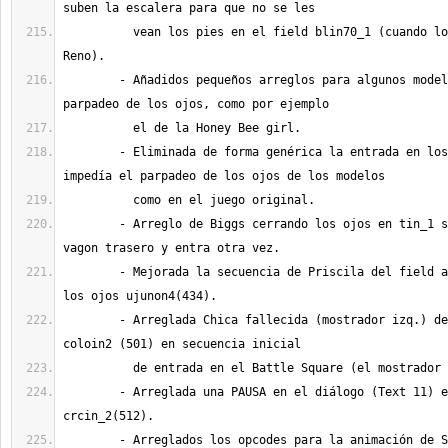
	  vean los pies en el field blin70_1 (cuando los atrapan Tseng y 
	- Añadidos pequeños arreglos para algunos modelos y arreglado el 
	- Eliminada de forma genérica la entrada en los scripts que 
	- Arreglo de Biggs cerrando los ojos en tin_1 si Cloud vuelve al 
	- Mejorada la secuencia de Priscila del field abriendo/cerrando 
	- Arreglada Chica fallecida (mostrador izq.) del Gold Saucer en 
	- Arreglada una PAUSA en el diálogo (Text 11) errónea, field 
	- Arreglados los opcodes para la animación de Shera cuando le 