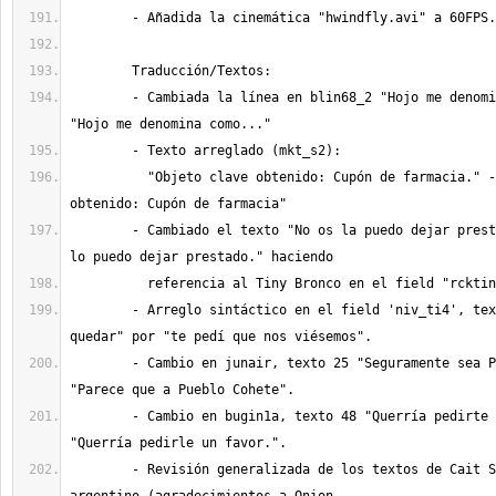
	- Cambiada la línea en blin68_2 "Hojo me denominaba como..." por 
	  "Objeto clave obtenido: Cupón de farmacia." -> "Objeto clave 
	- Cambiado el texto "No os la puedo dejar prestada." por "No os 
	- Arreglo sintáctico en el field 'niv_ti4', texto 20, "te pedí de 
	- Cambio en junair, texto 25 "Seguramente sea Pueblo Cohete" por 
	- Cambio en bugin1a, texto 48 "Querría pedirte un favor." por 
	- Revisión generalizada de los textos de Cait Sith con acento 