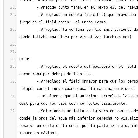
	- Arreglado un modelo (iczc.hrc) que provocaba un crash en el 
	- Arreglada la ventana con las instrucciones del Tiny Bronco 
	- Arreglado el modelo del posadero en el field sninn_1 que se 
	- Arreglado el field snmayor para que los personajes no se 
	- Igualmente que el anterior, arreglada la animación del Prof. 
	- Solucionado un fallo en la versión vanilla del field las2_3 
donde la onda del agua más inferior derecha no visualiz
observa un corte en la onda, por la parte izquierda inf