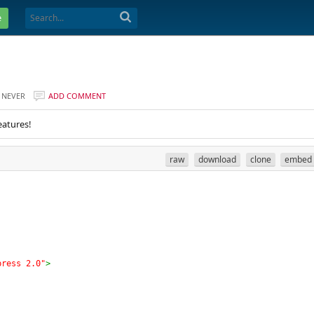
e
NEVER
ADD COMMENT
eatures!
raw
download
clone
embed
press 2.0"
>