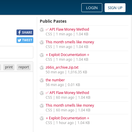
LOGIN
SIGN UP
Public Pastes
✅ API Flaw Money Method
SHARE
CSS | 1 min ago | 1.04 KB
TWEET
This month smells like money
CSS | 1 min ago | 1.04 KB
⭐ Exploit Documentation ⭐
CSS | 1 min ago | 1.04 KB
print
report
z66is_archive.zip.txt
50 min ago | 1,016.35 KB
the number
56 min ago | 0.01 KB
✅ API Flaw Money Method
CSS | 60 min ago | 1.04 KB
This month smells like money
CSS | 60 min ago | 1.04 KB
⭐ Exploit Documentation ⭐
CSS | 1 hour ago | 1.04 KB