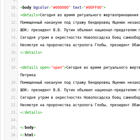
<
body
bgcolor
=
"#000000"
text
=
"#00FF00"
>
<details>
Сегодня во время ритуального жертвоприношения
Помещенный накануне под стражу бендеровец Яценюк незак
ШОК: президент В.В. Путин объявил национал-предателем 
Сегодня утром в окрестностях Новопосадска боец самообо
Несмотря на пророчества астролога Глобы, президент Оба
<
/
details>
<details open
=
"open"
>
Сегодня во время ритуального жертв
Петрика 
Помещенный накануне под стражу бендеровец Яценюк незак
ШОК: президент В.В. Путин объявил национал-предателем 
Сегодня утром в окрестностях Новопосадска боец самообо
Несмотря на пророчества астролога Глобы, президент Оба
<
/
details>
<
/
body
>
<
/
html
>