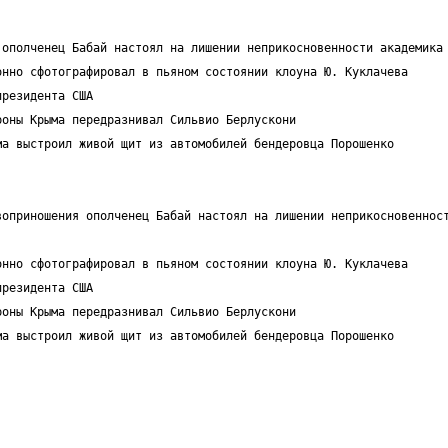
 ополченец Бабай настоял на лишении неприкосновенности академика
онно сфотографировал в пьяном состоянии клоуна Ю. Куклачева
президента США 
роны Крыма передразнивал Сильвио Берлускони
ма выстроил живой щит из автомобилей бендеровца Порошенко
оприношения ополченец Бабай настоял на лишении неприкосновенност
онно сфотографировал в пьяном состоянии клоуна Ю. Куклачева
президента США 
роны Крыма передразнивал Сильвио Берлускони
ма выстроил живой щит из автомобилей бендеровца Порошенко