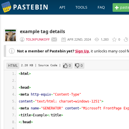
PASTEBIN
API
TOOLS
FAQ
past
example tag details
TOLIKPUNKOFF
APR 22ND, 2024
1,283
0
Not a member of Pastebin yet?
Sign Up
, it unlocks many cool f
HTML
0
0
2.20 KB
| Source Code
|
<
html
>
<
head
>
<
meta
http-equiv
=
"Content-Type"
content
=
"text/html; charset=windows-1251"
>
<
meta
name
=
"GENERATOR"
content
=
"Microsoft FrontPage Ex
<
title
>
Example
<
/
title
>
<
/
head
>