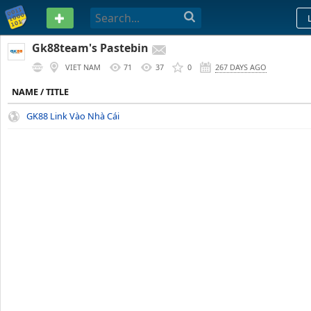
PASTEBIN
Gk88team's Pastebin
VIET NAM
71
37
0
267 DAYS AGO
NAME / TITLE
GK88 Link Vào Nhà Cái