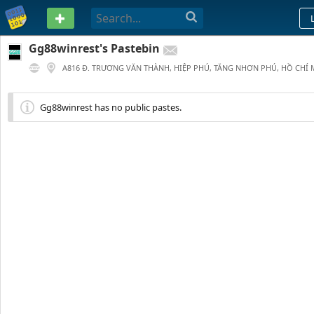
PASTEBIN
Gg88winrest's Pastebin
A816 Đ. TRƯƠNG VĂN THÀNH, HIỆP PHÚ, TĂNG NHƠN PHÚ, HỒ CHÍ 
0
0
126 DAYS AGO
Gg88winrest has no public pastes.