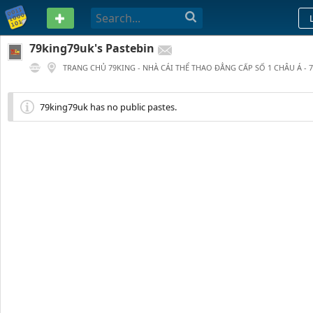
PASTEBIN
79king79uk's Pastebin
TRANG CHỦ 79KING - NHÀ CÁI THỂ THAO ĐẲNG CẤP SỐ 1 CHÂU Á - 
0
310 DAYS AGO
79king79uk has no public pastes.