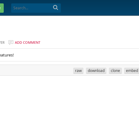
e
VER
ADD COMMENT
eatures!
raw
download
clone
embed