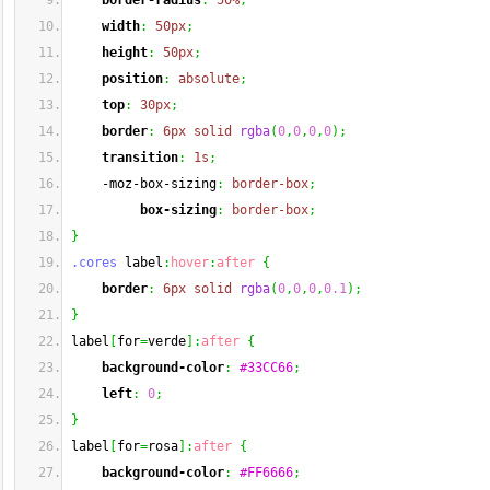
border-radius
:
50%
;
width
:
50px
;
height
:
50px
;
position
:
absolute
;
top
:
30px
;
border
:
6px
solid
rgba
(
0
,
0
,
0
,
0
)
;
transition
:
1s
;
    -moz-box-sizing
:
border-box
;
box-sizing
:
border-box
;
}
.cores
 label
:
hover
:
after
{
border
:
6px
solid
rgba
(
0
,
0
,
0
,
0.1
)
;
}
label
[
for
=
verde
]
:
after
{
background-color
:
#33CC66
;
left
:
0
;
}
label
[
for
=
rosa
]
:
after
{
background-color
:
#FF6666
;