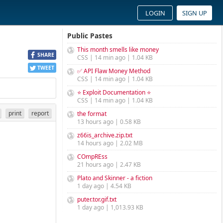
LOGIN
SIGN UP
Public Pastes
This month smells like money
SHARE
CSS | 14 min ago | 1.04 KB
TWEET
✅ API Flaw Money Method
CSS | 14 min ago | 1.04 KB
⭐ Exploit Documentation ⭐
CSS | 14 min ago | 1.04 KB
print
report
the format
13 hours ago | 0.58 KB
z66is_archive.zip.txt
14 hours ago | 2.02 MB
COmpREss
21 hours ago | 2.47 KB
Plato and Skinner - a fiction
1 day ago | 4.54 KB
puter.tor.gif.txt
1 day ago | 1,013.93 KB