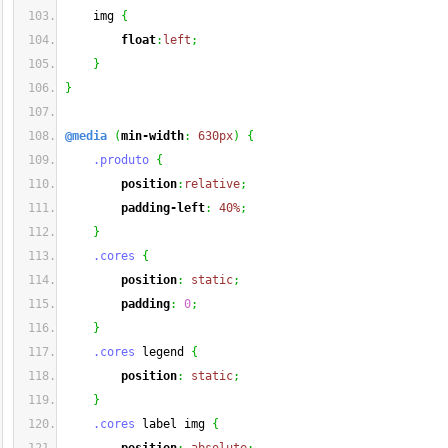
    img 
{
float
:
left
;
}
}
@media
(
min-width
:
630px
)
{
.produto
{
position
:
relative
;
padding-left
:
40%
;
}
.cores
{
position
:
static
;
padding
:
0
;
}
.cores
 legend 
{
position
:
static
;
}
.cores
 label img 
{