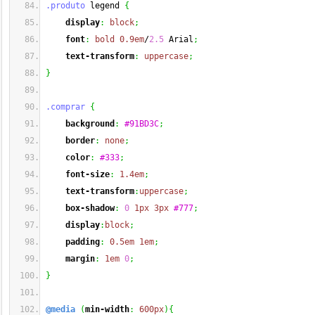
.produto
 legend 
{
display
:
block
;
font
:
bold
0.9em
/
2.5
 Arial
;
text-transform
:
uppercase
;
}
.comprar
{
background
:
#91BD3C
;
border
:
none
;
color
:
#333
;
font-size
:
1.4em
;
text-transform
:
uppercase
;
box-shadow
:
0
1px
3px
#777
;
display
:
block
;
padding
:
0.5em
1em
;
margin
:
1em
0
;
}
@media
(
min-width
:
600px
)
{