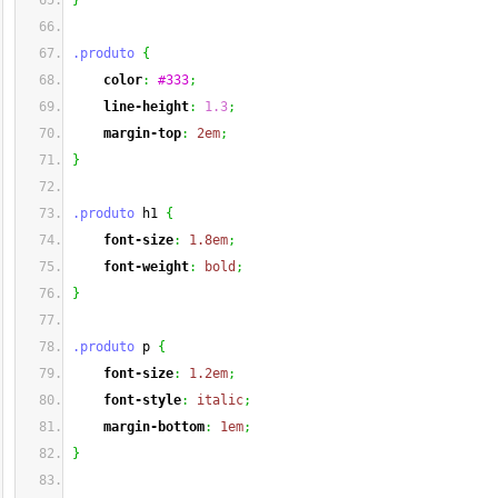
}
.produto
{
color
:
#333
;
line-height
:
1.3
;
margin-top
:
2em
;
}
.produto
 h1 
{
font-size
:
1.8em
;
font-weight
:
bold
;
}
.produto
 p 
{
font-size
:
1.2em
;
font-style
:
italic
;
margin-bottom
:
1em
;
}