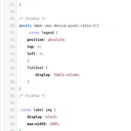
}
/* FiroFox */
@media
(
min
--moz-device-pixel-ratio
:
0
)
{
.cores
 legend 
{
position
:
absolute
;
top
:
0
;
left
:
0
;
}
    fieldset 
{
display
:
table-column
;
}
}
/* FireFox */
.cores
 label img 
{
display
:
block
;
max-width
:
100%
;