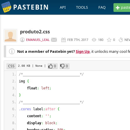
PASTEBIN
API
TOOLS
FAQ
past
produto2.css
EMANUEL_LEAL
FEB 7TH, 2017
180
0
NE
Not a member of Pastebin yet?
Sign Up
, it unlocks many cool f
CSS
0
0
2.08 KB
| None
|
/*____________________________*/
img 
{
float
:
left
;
}
/*____________________________*/
.cores
 label
:
after
{
content
:
''
;
display
:
block
;