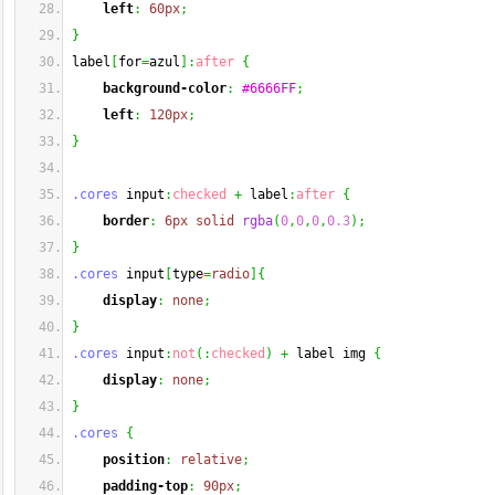
left
:
60px
;
}
label
[
for
=
azul
]
:
after
{
background-color
:
#6666FF
;
left
:
120px
;
}
.cores
 input
:
checked
+
 label
:
after
{
border
:
6px
solid
rgba
(
0
,
0
,
0
,
0.3
)
;
}
.cores
 input
[
type
=
radio
]
{
display
:
none
;
}
.cores
 input
:
not
(
:
checked
)
+
 label img 
{
display
:
none
;
}
.cores
{
position
:
relative
;
padding-top
:
90px
;