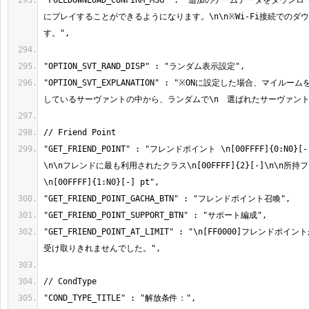
"FULLDOWNLOAD_CONFIRM_MSG" : "追加のゲームデータをダウ
にプレイすることができるようになります。\n\n※Wi-Fi接続でのダ
"OPTION_SVT_EXPLANATION" : "※ONに設定した場合、マイル
"GET_FRIEND_POINT" : "フレンドポイント \n[00FFFF]{0:N0
\n\nフレンドに最も利用されたクラス\n[00FFFF]{2}[-]\n\n所
"GET_FRIEND_POINT_AT_LIMIT" : "\n[FF0000]フレンド