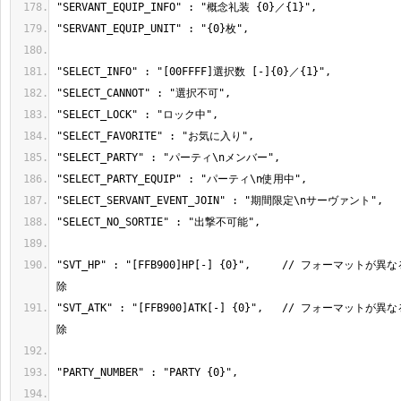
"SVT_HP" : "[FFB900]HP[-] {0}",     // フォーマッ
"SVT_ATK" : "[FFB900]ATK[-] {0}",   // フォーマッ