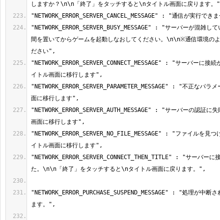
"NETWORK_ERROR_SERVER_BUSY_MESSAGE" : "サーバーが混
間を置いてからゲームを起動しなおしてください。\n\n※通信環境の
"NETWORK_ERROR_SERVER_CONNECT_MESSAGE" : "サーバ
"NETWORK_ERROR_SERVER_PARAMETER_MESSAGE" : "不正
"NETWORK_ERROR_SERVER_AUTH_MESSAGE" : "サーバーの認
"NETWORK_ERROR_SERVER_NO_FILE_MESSAGE" : "ファイ
"NETWORK_ERROR_SERVER_CONNECT_THEN_TITLE" : "サ
"NETWORK_ERROR_PURCHASE_SUSPEND_MESSAGE" : "処理