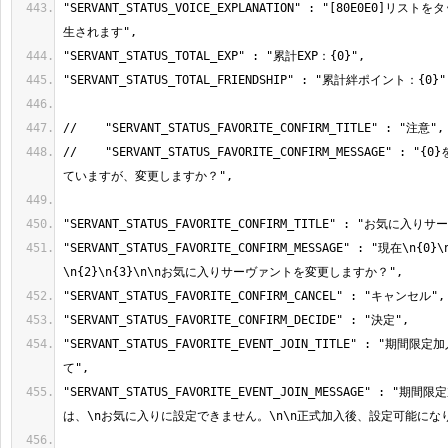
"SERVANT_STATUS_VOICE_EXPLANATION" : "[80E0E0]
//    "SERVANT_STATUS_FAVORITE_CONFIRM_MESSAGE" :
"SERVANT_STATUS_FAVORITE_CONFIRM_MESSAGE" : "現在\n{0}
"SERVANT_STATUS_FAVORITE_EVENT_JOIN_TITLE" : "
"SERVANT_STATUS_FAVORITE_EVENT_JOIN_MESSAGE" : 