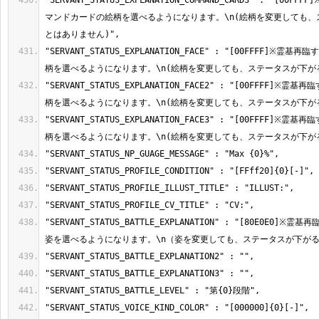
"SERVANT_STATUS_EXPLANATION_COMMAND_CARD3" : "[00
マンドカードの絵柄を選べるようになります。\n(絵柄を変更しても、
"SERVANT_STATUS_EXPLANATION_FACE" : "[00FFFF]※
"SERVANT_STATUS_EXPLANATION_FACE2" : "[00FFFF]
"SERVANT_STATUS_EXPLANATION_FACE3" : "[00FFFF]
"SERVANT_STATUS_BATTLE_EXPLANATION" : "[80E0E0]