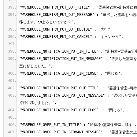
"WAREHOUSE_CONFIRM_PUT_OUT_MESSAGE" : "選択した霊基
"WAREHOUSE_NOTIFICATION_PUT_IN_MESSAGE" : "選択し
"WAREHOUSE_NOTIFICATION_PUT_OUT_MESSAGE" : "選択
"WAREHOUSE_OVER_PUT_IN_SERVANT_MESSAGE" : "霊基