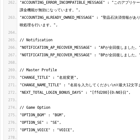
"ACCOUNTING_ERROR_INCOMPATIBLE_MESSAGE" : "このア
"ACCOUNTING_ALREADY_OWNED_MESSAGE" : "聖晶石決済情