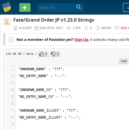
PASTEBIN
Fate/Grand Order JP v1.23.0 Strings
A GUEST
JUN 25TH, 2017
1,479
0
NEVER
ADD
Not a member of Pastebin yet?
Sign Up
, it unlocks many cool f
0
0
126.08 KB
| None
|
raw