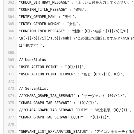
\n[-][/b][/i][/sup][/sub] \nこの設定で開始しますか？\n
"SERVANT_LIST_EXPLANATION_STATUS" : "アイコンをタッ