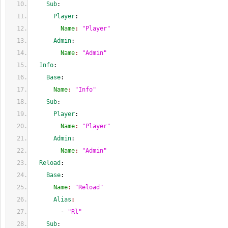
    Sub
:
      Player
:
        Name
: 
"Player"
      Admin
:
        Name
: 
"Admin"
  Info
:
    Base
:
      Name
: 
"Info"
    Sub
:
      Player
:
        Name
: 
"Player"
      Admin
:
        Name
: 
"Admin"
  Reload
:
    Base
:
      Name
: 
"Reload"
      Alias
:
        - 
"Rl"
    Sub
: