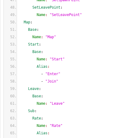
        Name
: 
"SetSpawnPoint"
      SetLeavePoint
:
        Name
: 
"SetLeavePoint"
  Map
:
    Base
:
      Name
: 
"Map"
    Start
:
      Base
:
        Name
: 
"Start"
        Alias
:
          - 
"Enter"
          - 
"Join"
    Leave
:
      Base
:
        Name
: 
"Leave"
    Sub
:
      Rate
:
        Name
: 
"Rate"
        Alias
: