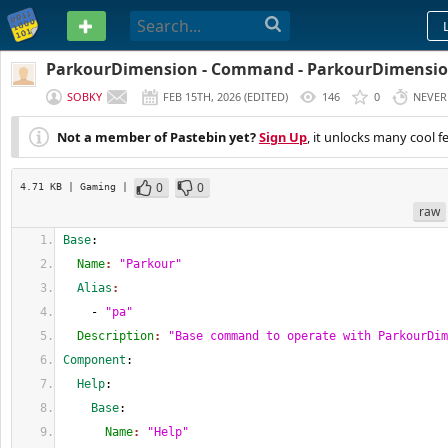
PASTEBIN
ParkourDimension - Command - ParkourDimensi
SOBKY
FEB 15TH, 2026
(
EDITED
)
146
0
NEVER
Not a member of Pastebin yet?
Sign Up
, it unlocks many cool f
0
0
4.71 KB
| Gaming
|
raw
Base
:
  Name
: 
"Parkour"
  Alias
:
    - 
"pa"
  Description
: 
"Base command to operate with ParkourDim
Component
:
  Help
:
    Base
:
      Name
: 
"Help"