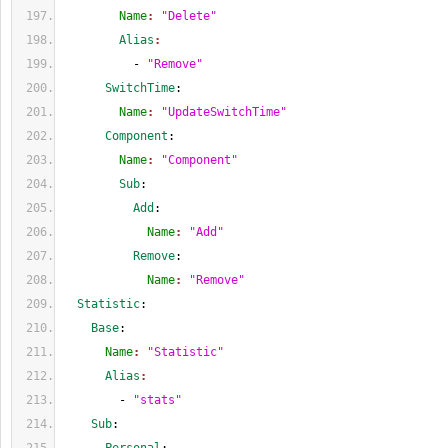
        Name
: 
"Delete"
        Alias
:
          - 
"Remove"
      SwitchTime
:
        Name
: 
"UpdateSwitchTime"
      Component
:
        Name
: 
"Component"
        Sub
:
          Add
:
            Name
: 
"Add"
          Remove
:
            Name
: 
"Remove"
  Statistic
:
    Base
:
      Name
: 
"Statistic"
      Alias
:
        - 
"stats"
    Sub
: