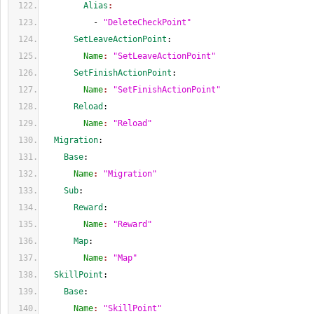
        Alias
:
          - 
"DeleteCheckPoint"
      SetLeaveActionPoint
:
        Name
: 
"SetLeaveActionPoint"
      SetFinishActionPoint
:
        Name
: 
"SetFinishActionPoint"
      Reload
:
        Name
: 
"Reload"
  Migration
:
    Base
:
      Name
: 
"Migration"
    Sub
:
      Reward
:
        Name
: 
"Reward"
      Map
:
        Name
: 
"Map"
  SkillPoint
:
    Base
:
      Name
: 
"SkillPoint"