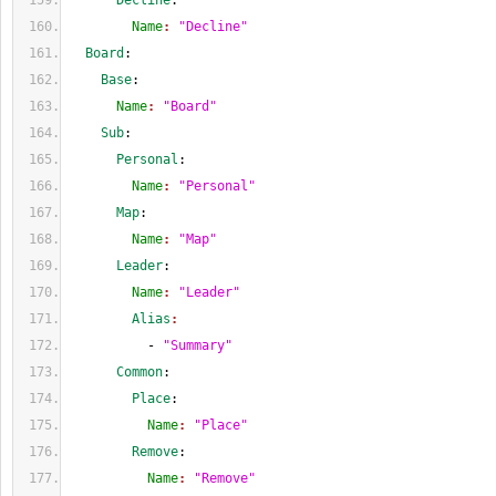
      Decline
:
        Name
: 
"Decline"
  Board
:
    Base
:
      Name
: 
"Board"
    Sub
:
      Personal
:
        Name
: 
"Personal"
      Map
:
        Name
: 
"Map"
      Leader
:
        Name
: 
"Leader"
        Alias
:
          - 
"Summary"
      Common
:
        Place
:
          Name
: 
"Place"
        Remove
:
          Name
: 
"Remove"