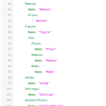
      Remove
:
        Name
: 
"Remove"
        Alias
:
          - 
"Delete"
      Figure
:
        Name
: 
"Figure"
        Sub
:
          Place
:
            Name
: 
"Place"
          Remove
:
            Name
: 
"Remove"
          Mode
:
            Name
: 
"Mode"
      SetUp
:
        Name
: 
"SetUp"
      Settings
:
        Name
: 
"Settings"
      SetStartPoint
: