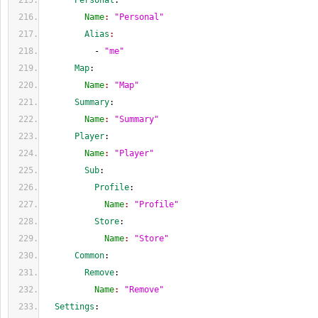
      Personal
:
        Name
: 
"Personal"
        Alias
:
          - 
"me"
      Map
:
        Name
: 
"Map"
      Summary
:
        Name
: 
"Summary"
      Player
:
        Name
: 
"Player"
        Sub
:
          Profile
:
            Name
: 
"Profile"
          Store
:
            Name
: 
"Store"
      Common
:
        Remove
:
          Name
: 
"Remove"
  Settings
: