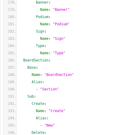
        Banner
:
          Name
: 
"Banner"
        Podium
:
          Name
: 
"Podium"
        Sign
:
          Name
: 
"Sign"
        Type
:
          Name
: 
"Type"
  BoardSection
:
    Base
:
      Name
: 
"BoardSection"
      Alias
:
        - 
"Section"
    Sub
:
      Create
:
        Name
: 
"Create"
        Alias
:
          - 
"New"
      Delete
: