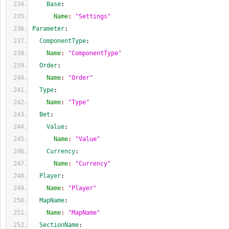
    Base
:
      Name
: 
"Settings"
Parameter
:
  ComponentType
:
    Name
: 
"ComponentType"
  Order
:
    Name
: 
"Order"
  Type
:
    Name
: 
"Type"
  Bet
:
    Value
:
      Name
: 
"Value"
    Currency
:
      Name
: 
"Currency"
  Player
:
    Name
: 
"Player"
  MapName
:
    Name
: 
"MapName"
  SectionName
: