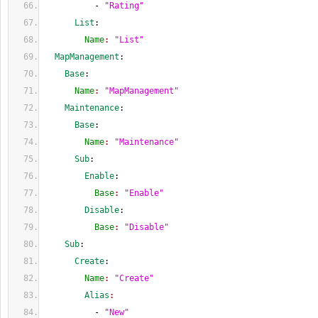
          - 
"Rating"
      List
:
        Name
: 
"List"
  MapManagement
:
    Base
:
      Name
: 
"MapManagement"
    Maintenance
:
      Base
:
        Name
: 
"Maintenance"
      Sub
:
        Enable
:
          Base
: 
"Enable"
        Disable
:
          Base
: 
"Disable"
    Sub
:
      Create
:
        Name
: 
"Create"
        Alias
:
          - 
"New"